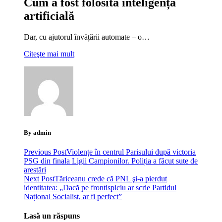
Cum a fost folosită inteligența
artificială
Dar, cu ajutorul învățării automate – o…
Citeşte mai mult
By admin
Previous Post
Violențe în centrul Parisului după victoria
PSG din finala Ligii Campionilor. Poliția a făcut sute de
arestări
Next Post
Tăriceanu crede că PNL şi-a pierdut
identitatea: „Dacă pe frontispiciu ar scrie Partidul
Național Socialist, ar fi perfect”
Lasă un răspuns