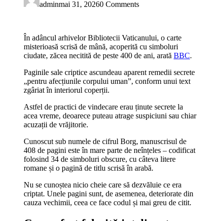
admin
mai 31, 2026
0 Comments
În adâncul arhivelor Bibliotecii Vaticanului, o carte
misterioasă scrisă de mână, acoperită cu simboluri
ciudate, zăcea necitită de peste 400 de ani, arată
BBC
.
Paginile sale criptice ascundeau aparent remedii secrete
„pentru afecțiunile corpului uman”, conform unui text
zgâriat în interiorul coperții.
Astfel de practici de vindecare erau ținute secrete la
acea vreme, deoarece puteau atrage suspiciuni sau chiar
acuzații de vrăjitorie.
Cunoscut sub numele de cifrul Borg, manuscrisul de
408 de pagini este în mare parte de neînțeles – codificat
folosind 34 de simboluri obscure, cu câteva litere
romane și o pagină de titlu scrisă în arabă.
Nu se cunoștea nicio cheie care să dezvăluie ce era
criptat. Unele pagini sunt, de asemenea, deteriorate din
cauza vechimii, ceea ce face codul și mai greu de citit.