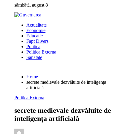
Skip
sâmbătă, august 8
to
content
Actualitate
Economie
Educatie
Fapt Divers
Politica
Politica Externa
Sanatate
Home
secrete medievale dezvăluite de inteligența
artificială
Politica Externa
secrete medievale dezvăluite de
inteligența artificială