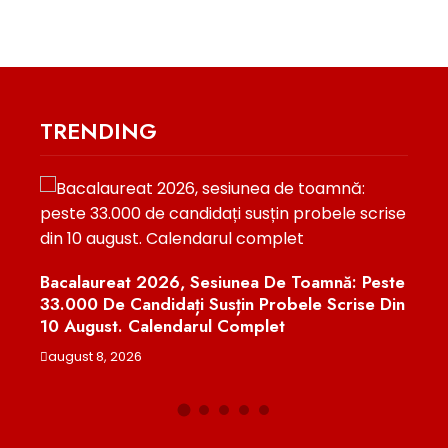
TRENDING
oamnă: Peste
Nicușor Dan Retrimite Parlamentului Legea
e Scrise Din
Urșilor Și Cere Un Sistem Național De
Monitorizare În Timp Real A Recoltărilor
august 7, 2026