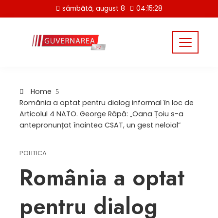
Skip
sâmbătă, august 8
04:15:28
to
content
Home
România a optat pentru dialog informal în loc de
Articolul 4 NATO. George Râpă: „Oana Țoiu s-a
antepronunțat înaintea CSAT, un gest neloial”
POLITICA
România a optat
pentru dialog