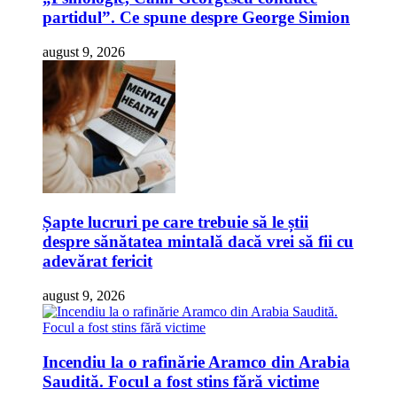
partidul”. Ce spune despre George Simion
august 9, 2026
Șapte lucruri pe care trebuie să le știi
despre sănătatea mintală dacă vrei să fii cu
adevărat fericit
august 9, 2026
Incendiu la o rafinărie Aramco din Arabia
Saudită. Focul a fost stins fără victime