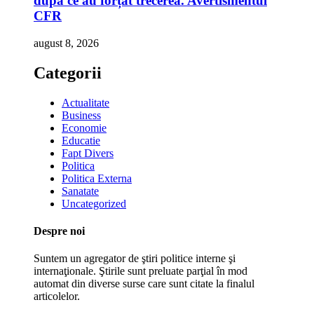
după ce au forțat trecerea. Avertismentul
CFR
august 8, 2026
Categorii
Actualitate
Business
Economie
Educatie
Fapt Divers
Politica
Politica Externa
Sanatate
Uncategorized
Despre noi
Suntem un agregator de ştiri politice interne şi
internaţionale. Ştirile sunt preluate parţial în mod
automat din diverse surse care sunt citate la finalul
articolelor.