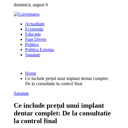
Skip
duminică, august 9
to
content
Actualitate
Economie
Educatie
Fapt Divers
Politica
Politica Externa
Sanatate
Home
Ce include prețul unui implant dentar complet:
De la consultatie la control final
Sanatate
Ce include prețul unui implant
dentar complet: De la consultatie
la control final