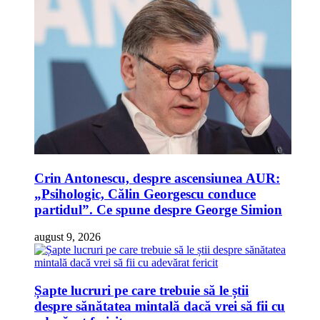
Crin Antonescu, despre ascensiunea AUR:
„Psihologic, Călin Georgescu conduce
partidul”. Ce spune despre George Simion
august 9, 2026
Șapte lucruri pe care trebuie să le știi
despre sănătatea mintală dacă vrei să fii cu