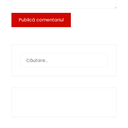
Caută
după: