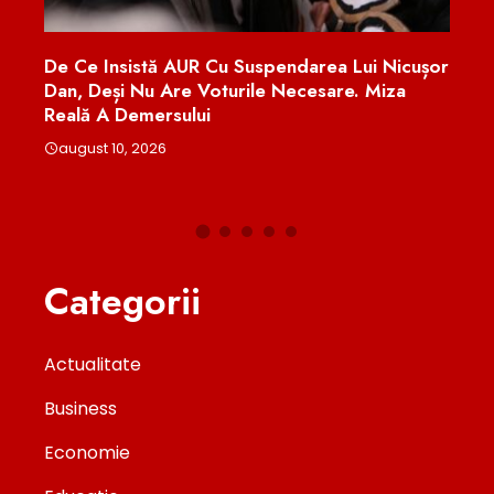
De Ce Insistă AUR Cu Suspendarea Lui Nicușor
Prot
rit
Dan, Deși Nu Are Voturile Necesare. Miza
Valu
Reală A Demersului
Refu
august 10, 2026
aug
Categorii
Actualitate
Business
Economie