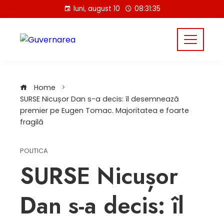
Skip
luni, august 10
08:31:35
to
content
Home
SURSE Nicușor Dan s-a decis: îl desemnează
premier pe Eugen Tomac. Majoritatea e foarte
fragilă
POLITICA
SURSE Nicușor
Dan s-a decis: îl