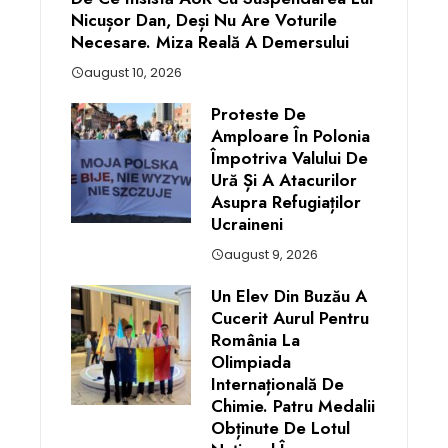
Nicușor Dan, Deși Nu Are Voturile
Necesare. Miza Reală A Demersului
august 10, 2026
Proteste De
Amploare În Polonia
Împotriva Valului De
Ură Și A Atacurilor
Asupra Refugiaților
Ucraineni
august 9, 2026
Un Elev Din Buzău A
Cucerit Aurul Pentru
România La
Olimpiada
Internațională De
Chimie. Patru Medalii
Obținute De Lotul