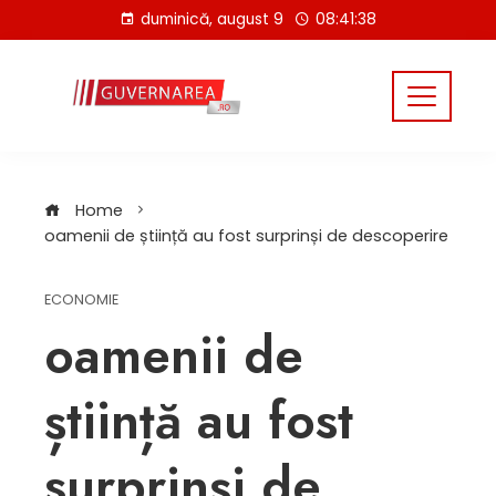
Skip
duminică, august 9
08:41:39
to
content
Home
oamenii de știință au fost surprinși de descoperire
ECONOMIE
oamenii de
știință au fost
surprinși de