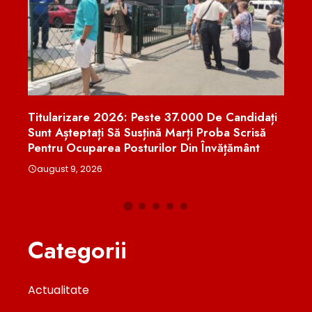
e Candidați
Crin Antonescu, Despre Ascensiunea AUR:
oba Scrisă
„Psihologic, Călin Georgescu Conduce
vățământ
Partidul”. Ce Spune Despre George Simion
august 9, 2026
Categorii
Actualitate