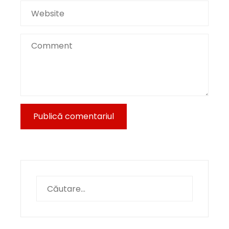
Caută
după: