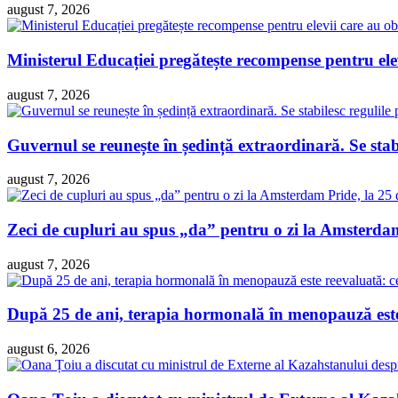
august 7, 2026
Ministerul Educației pregătește recompense pentru ele
august 7, 2026
Guvernul se reunește în ședință extraordinară. Se sta
august 7, 2026
Zeci de cupluri au spus „da” pentru o zi la Amsterdam 
august 7, 2026
După 25 de ani, terapia hormonală în menopauză este 
august 6, 2026