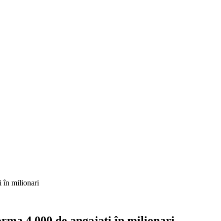
 în milionari
orma 4.000 de angajați în milionari