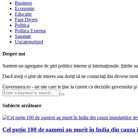
Business
Economie
Educatie
Fapt Divers
Politica
Politica Externa
Sanatate
Uncategorized
Despre noi
Suntem un agregator de ştiri politice interne şi internaţionale. Ştirile s
Dacă aveţi o ştire de interes sau doriţi să ne contactaţi din diverse m
Guvernarea.ro - un site care te ţine la curent cu deciziile guvernului ş
Subiecte arzătoare
Cel puțin 100 de oameni au murit în India din cauza 