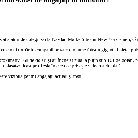
tat alături de colegii săi la Nasdaq MarketSite din New York vineri, cân
cele mai urmărite companii private din lume într-un gigant al pieței publi
aproximativ 168 de dolari și au încheiat ziua la puțin sub 161 de dolari, p
 plasat-o deasupra Tesla în ceea ce privește valoarea de piață.
re vizibilă pentru angajații actuali și foști.