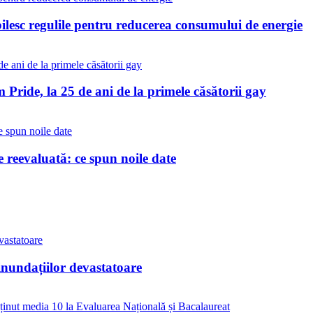
bilesc regulile pentru reducerea consumului de energie
Pride, la 25 de ani de la primele căsătorii gay
reevaluată: ce spun noile date
inundațiilor devastatoare