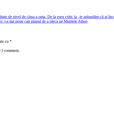
e de nivel de clasa a opta. De la eseu critic la „te aplaudăm că ai înc
r: i-a dat peste cap planul de a pleca pe Muntele Athos
ate cu
*
e I comment.