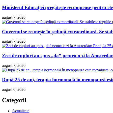
Ministerul Educației pregătește recompense pentru ele
august 7, 2026
Guvernul se reunește în ședință extraordinară. Se sta
august 7, 2026
Zeci de cupluri au spus „da” pentru o zi la Amsterdam 
august 7, 2026
După 25 de ani, terapia hormonală în menopauză este 
august 6, 2026
Categorii
Actualitate