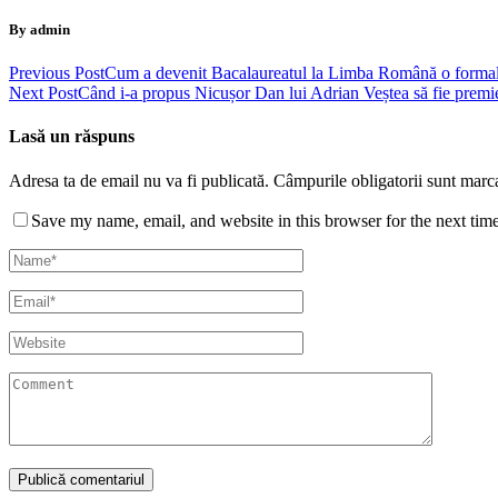
By admin
Previous Post
Cum a devenit Bacalaureatul la Limba Română o formalitat
Next Post
Când i-a propus Nicușor Dan lui Adrian Veștea să fie premie
Lasă un răspuns
Adresa ta de email nu va fi publicată.
Câmpurile obligatorii sunt marc
Save my name, email, and website in this browser for the next tim