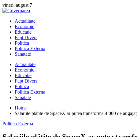
Skip
vineri, august 7
to
content
Actualitate
Economie
Educatie
Fapt Divers
Politica
Politica Externa
Sanatate
Actualitate
Economie
Educatie
Fapt Divers
Politica
Politica Externa
Sanatate
Home
Salariile plătite de SpaceX ar putea transforma 4.000 de angajați
Politica Externa
Salariile plătite de SpaceX ar putea transf