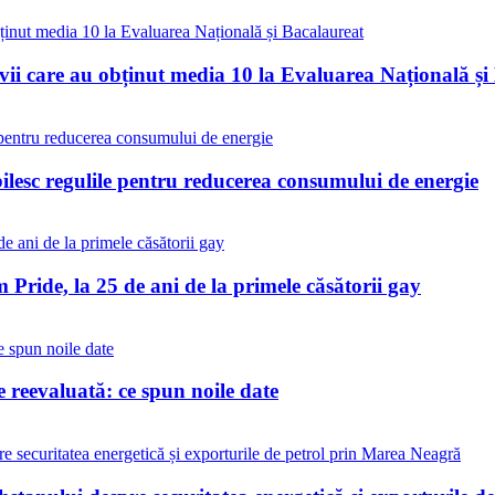
vii care au obținut media 10 la Evaluarea Națională și
bilesc regulile pentru reducerea consumului de energie
Pride, la 25 de ani de la primele căsătorii gay
reevaluată: ce spun noile date