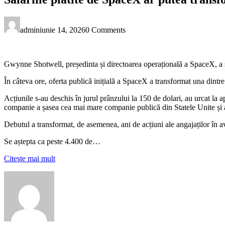
admin
iunie 14, 2026
0 Comments
Gwynne Shotwell, președinta și directoarea operațională a SpaceX, a s
În câteva ore, oferta publică inițială a SpaceX a transformat una dintre 
Acțiunile s-au deschis în jurul prânzului la 150 de dolari, au urcat la 
companie a șasea cea mai mare companie publică din Statele Unite și au
Debutul a transformat, de asemenea, ani de acțiuni ale angajaților în ave
Se aștepta ca peste 4.400 de…
Citeşte mai mult