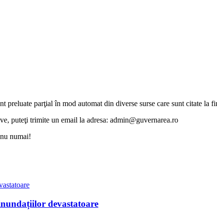
unt preluate parţial în mod automat din diverse surse care sunt citate la fin
otive, puteţi trimite un email la adresa: admin@guvernarea.ro
i nu numai!
inundațiilor devastatoare