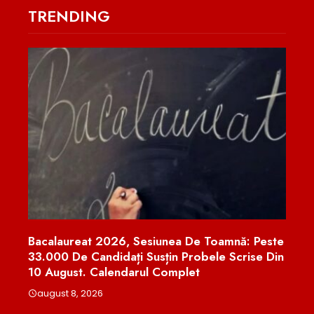
TRENDING
amnă: Peste
Nicușor Dan Retrimite Parlamentului Legea
 Scrise Din
Urșilor Și Cere Un Sistem Național De
Monitorizare În Timp Real A Recoltărilor
august 7, 2026