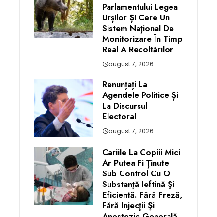
Parlamentului Legea
Urșilor Și Cere Un
Sistem Național De
Monitorizare În Timp
Real A Recoltărilor
august 7, 2026
Renunțați La
Agendele Politice Și
La Discursul
Electoral
august 7, 2026
Cariile La Copiii Mici
Ar Putea Fi Ținute
Sub Control Cu O
Substanţă Ieftină Şi
Eficientă. Fără Freză,
Fără Injecţii Şi
Anestezie Generală