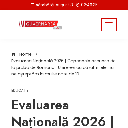
Skip
sâmbătă, august 8
02:46:35
to
content
Home
Evaluarea Națională 2026 | Capcanele ascunse de
la proba de Română: „Unii elevi au căzut în ele, nu
ne așteptăm la multe note de 10”
EDUCATIE
Evaluarea
Națională 2026 |