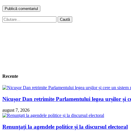
Caută
după:
Recente
Nicușor Dan retrimite Parlamentului legea urșilor și ce
august 7, 2026
Renunțați la agendele politice și la discursul electoral