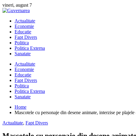
Skip
vineri, august 7
to
content
Actualitate
Economie
Educatie
Fapt Divers
Politica
Politica Externa
Sanatate
Actualitate
Economie
Educatie
Fapt Divers
Politica
Politica Externa
Sanatate
Home
Mascotele cu personaje din desene animate, interzise pe plajele 
Actualitate
,
Fapt Divers
Mascotele cu personaje din desene animate, 