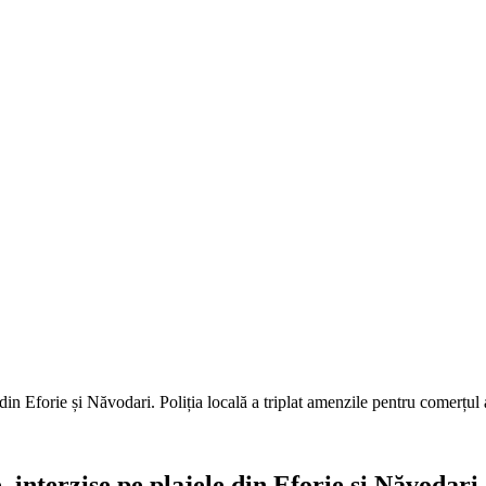
din Eforie și Năvodari. Poliția locală a triplat amenzile pentru comerțul
interzise pe plajele din Eforie și Năvodari. 