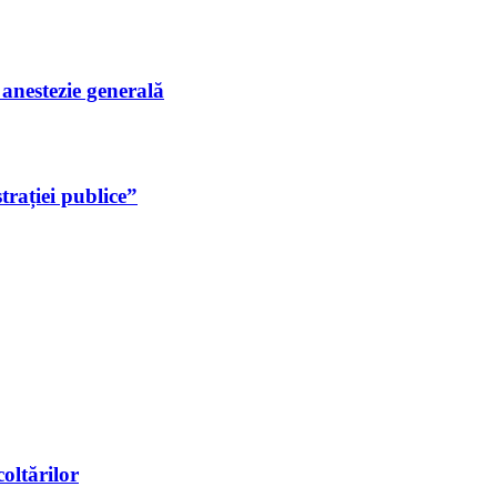
i anestezie generală
rației publice”
oltărilor