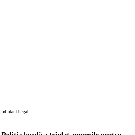
 ambulant ilegal
Poliția locală a triplat amenzile pentru