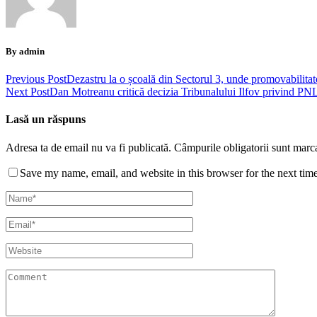
By admin
Previous Post
Dezastru la o școală din Sectorul 3, unde promovabilitat
Next Post
Dan Motreanu critică decizia Tribunalului Ilfov privind PNL:
Lasă un răspuns
Adresa ta de email nu va fi publicată.
Câmpurile obligatorii sunt marc
Save my name, email, and website in this browser for the next tim