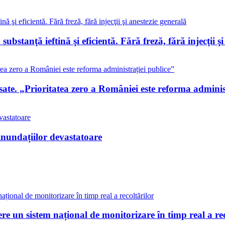
 substanţă ieftină şi eficientă. Fără freză, fără injecţii ş
te. „Prioritatea zero a României este reforma administ
inundațiilor devastatoare
re un sistem național de monitorizare în timp real a rec