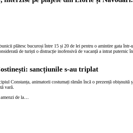
i bunicii plătesc bucuroși între 15 și 20 de lei pentru o amintire gata în
onsiderată de turiști o distracție inofensivă de vacanță a intrat puternic 
tinești: sancțiunile s-au triplat
piul Constanța, animatorii costumați rămân încă o prezență obișnuită și 
tă vară.
de amenzi de la…