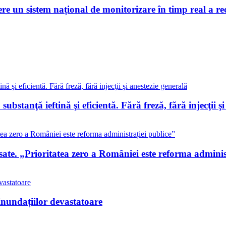
re un sistem național de monitorizare în timp real a rec
 substanţă ieftină şi eficientă. Fără freză, fără injecţii ş
te. „Prioritatea zero a României este reforma administ
inundațiilor devastatoare