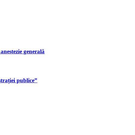
i anestezie generală
rației publice”