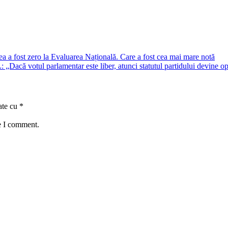
ea a fost zero la Evaluarea Națională. Care a fost cea mai mare notă
 „Dacă votul parlamentar este liber, atunci statutul partidului devine op
ate cu
*
e I comment.