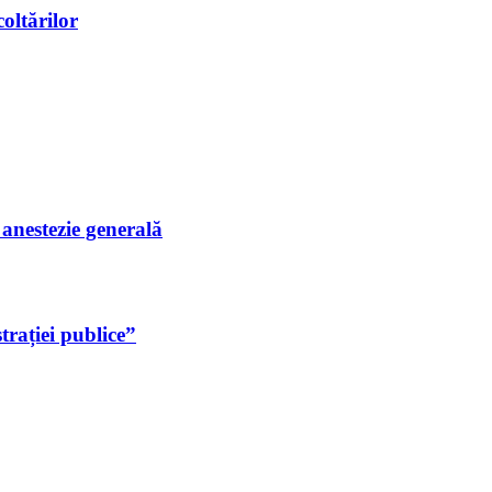
oltărilor
i anestezie generală
rației publice”