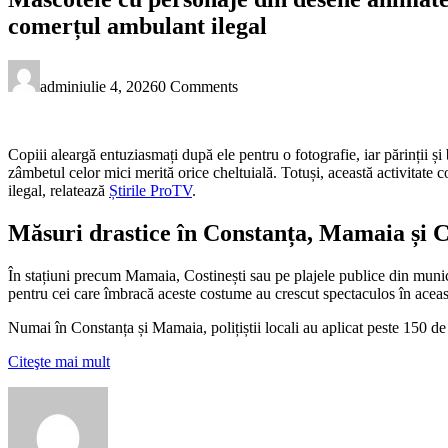
comerțul ambulant ilegal
admin
iulie 4, 2026
0 Comments
Copiii aleargă entuziasmați după ele pentru o fotografie, iar părinții ș
zâmbetul celor mici merită orice cheltuială. Totuși, această activitate c
ilegal, relatează
Știrile ProTV
.
Măsuri drastice în Constanța, Mamaia și Cos
În stațiuni precum Mamaia, Costinești sau pe plajele publice din munici
pentru cei care îmbracă aceste costume au crescut spectaculos în aceas
Numai în Constanța și Mamaia, polițiștii locali au aplicat peste 150 
Citeşte mai mult