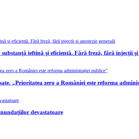
 substanţă ieftină şi eficientă. Fără freză, fără injecţii ş
te. „Prioritatea zero a României este reforma administ
inundațiilor devastatoare