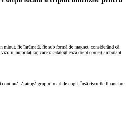
tr-un minut, fie înrămată, fie sub formă de magnet, considerând că
în vizorul autorităților, care o cataloghează drept comerț ambulant
continuă să atragă grupuri mari de copii. Însă riscurile financiare