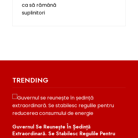
TRENDING
ama
Guvernul Se Reunește În Ședință
Zeci
 An
Extraordinară. Se Stabilesc Regulile Pentru
Amst