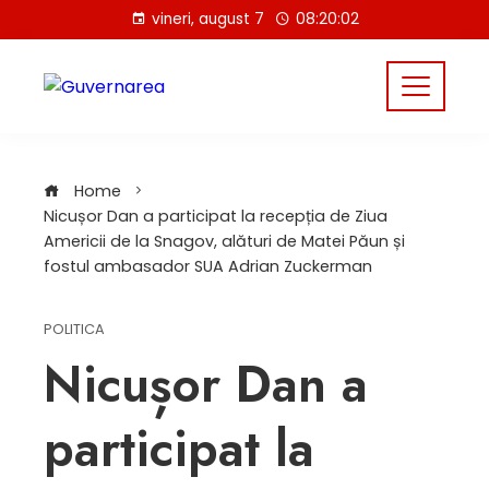
Skip
vineri, august 7
08:20:03
to
content
Home
Nicușor Dan a participat la recepția de Ziua
Americii de la Snagov, alături de Matei Păun și
fostul ambasador SUA Adrian Zuckerman
POLITICA
Nicușor Dan a
participat la