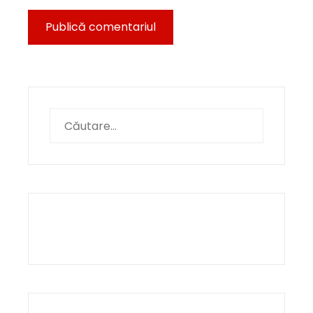
Caută
după: