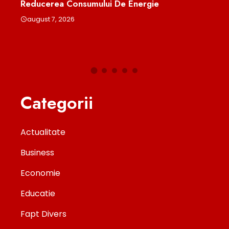
Reducerea Consumului De Energie
Căsă
august 7, 2026
aug
Categorii
Actualitate
Business
Economie
Educatie
Fapt Divers