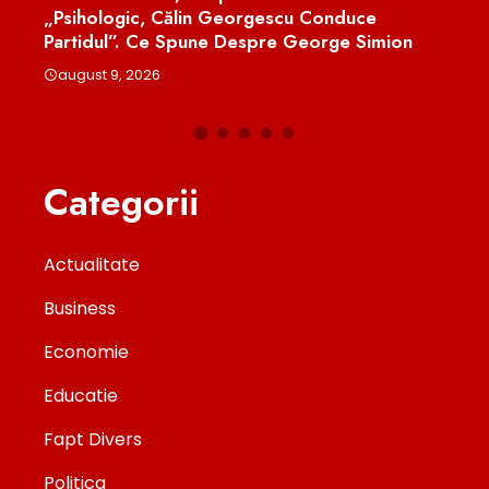
l
„Psihologic, Călin Georgescu Conduce
Desp
Partidul”. Ce Spune Despre George Simion
Adev
august 9, 2026
aug
Categorii
Actualitate
Business
Economie
Educatie
Fapt Divers
Politica