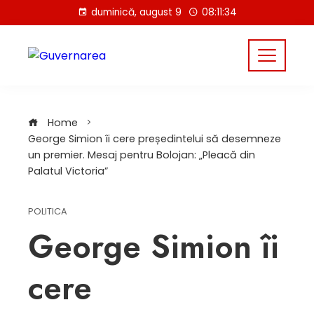
Skip
duminică, august 9
08:11:34
to
content
Home
George Simion îi cere președintelui să desemneze
un premier. Mesaj pentru Bolojan: „Pleacă din
Palatul Victoria”
POLITICA
George Simion îi
cere