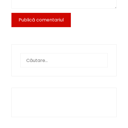
Caută
după: