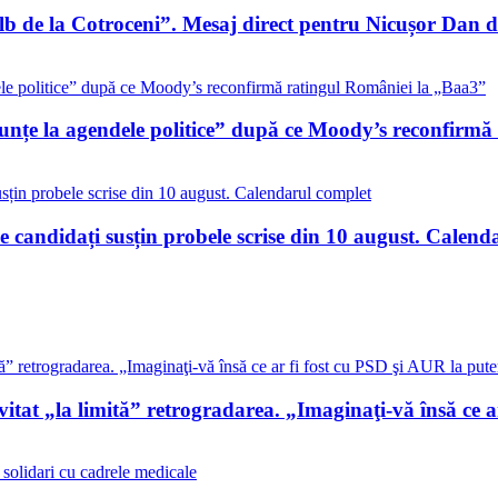
alb de la Cotroceni”. Mesaj direct pentru Nicușor Dan
nunțe la agendele politice” după ce Moody’s reconfirm
 candidați susțin probele scrise din 10 august. Calend
at „la limită” retrogradarea. „Imaginaţi-vă însă ce ar