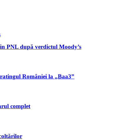
 din PNL după verdictul Moody’s
ă ratingul României la „Baa3”
arul complet
oltărilor