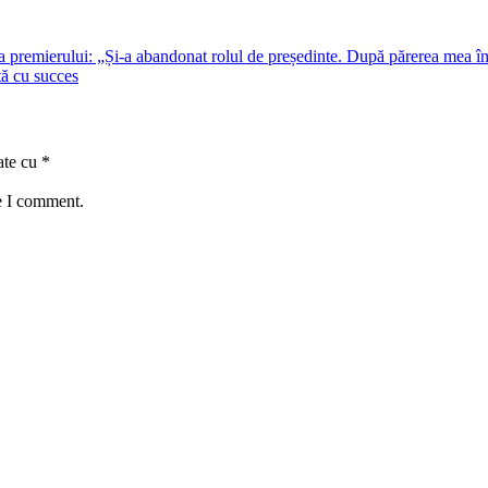
premierului: „Și-a abandonat rolul de președinte. După părerea mea în
tă cu succes
ate cu
*
e I comment.