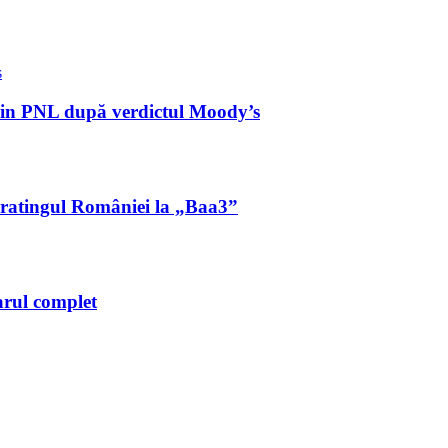
 din PNL după verdictul Moody’s
ă ratingul României la „Baa3”
arul complet