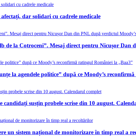
i afectați, dar solidari cu cadrele medicale
alb de la Cotroceni”. Mesaj direct pentru Nicușor Dan
nunțe la agendele politice” după ce Moody’s reconfirm
 candidați susțin probele scrise din 10 august. Calend
re un sistem național de monitorizare în timp real a rec