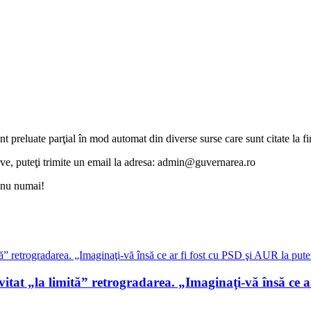
unt preluate parţial în mod automat din diverse surse care sunt citate la fin
otive, puteţi trimite un email la adresa: admin@guvernarea.ro
i nu numai!
at „la limită” retrogradarea. „Imaginaţi-vă însă ce ar