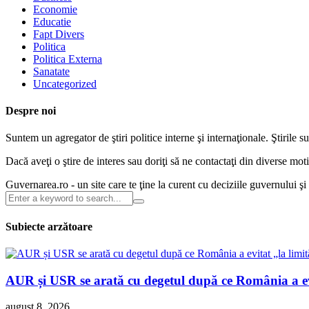
Economie
Educatie
Fapt Divers
Politica
Politica Externa
Sanatate
Uncategorized
Despre noi
Suntem un agregator de ştiri politice interne şi internaţionale. Ştirile s
Dacă aveţi o ştire de interes sau doriţi să ne contactaţi din diverse m
Guvernarea.ro - un site care te ţine la curent cu deciziile guvernului ş
Subiecte arzătoare
AUR și USR se arată cu degetul după ce România a evit
august 8, 2026