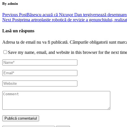
By admin
Previous Post
Băsescu acuză că Nicușor Dan tergiversează desemnarea 
Next Post
prima artroplastie robotică de revizie a genunchiului, realiza
Lasă un răspuns
Adresa ta de email nu va fi publicată.
Câmpurile obligatorii sunt marc
Save my name, email, and website in this browser for the next tim