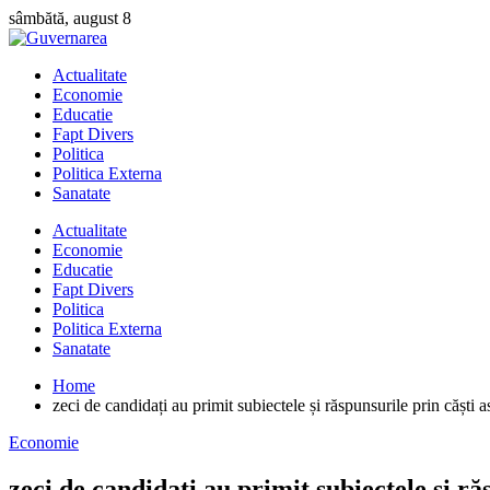
Skip
sâmbătă, august 8
to
content
Actualitate
Economie
Educatie
Fapt Divers
Politica
Politica Externa
Sanatate
Actualitate
Economie
Educatie
Fapt Divers
Politica
Politica Externa
Sanatate
Home
zeci de candidați au primit subiectele și răspunsurile prin căști 
Economie
zeci de candidați au primit subiectele și ră