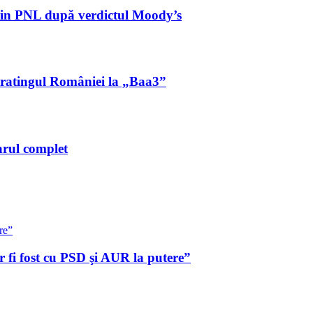
 din PNL după verdictul Moody’s
ă ratingul României la „Baa3”
arul complet
 fi fost cu PSD şi AUR la putere”