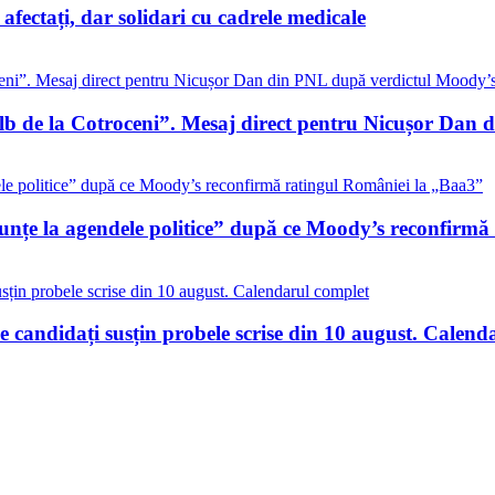
i afectați, dar solidari cu cadrele medicale
alb de la Cotroceni”. Mesaj direct pentru Nicușor Dan
nunțe la agendele politice” după ce Moody’s reconfirm
 candidați susțin probele scrise din 10 august. Calend