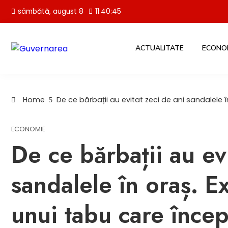
Skip
sâmbătă, august 8
11:40:46
to
content
ACTUALITATE
ECONO
Home
De ce bărbații au evitat zeci de ani sandalele 
ECONOMIE
De ce bărbații au evi
sandalele în oraș. Ex
unui tabu care încep