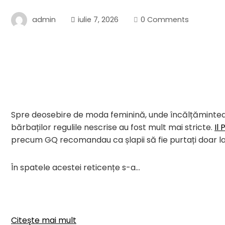
admin
iulie 7, 2026
0 Comments
Spre deosebire de moda feminină, unde încălțămintea 
bărbaților regulile nescrise au fost mult mai stricte.
Il 
precum GQ recomandau ca șlapii să fie purtați doar la pl
În spatele acestei reticențe s-a…
Citeşte mai mult