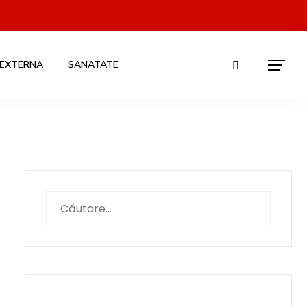
 EXTERNA
SANATATE
Caută
după: