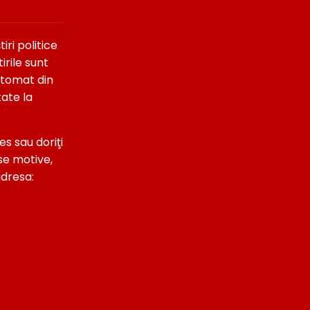
ri politice
irile sunt
utomat din
tate la
es sau doriţi
se motive,
adresa: