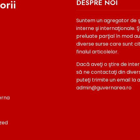
orii
DESPRE NOI
Suntem un agregator de şti
interne şi internaţionale. Şt
preluate parţial în mod a
diverse surse care sunt ci
finalul articolelor.
Dacă aveţi o ştire de inter
să ne contactaţi din diver
puteţi trimite un email la 
admin@guvernarea.ro
terna
zed