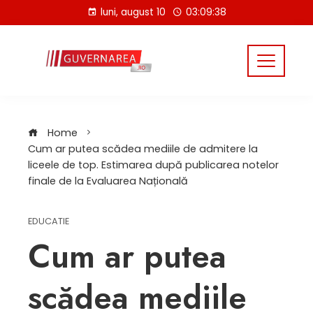
Skip
luni, august 10
03:09:39
to
content
Home
Cum ar putea scădea mediile de admitere la
liceele de top. Estimarea după publicarea notelor
finale de la Evaluarea Națională
EDUCATIE
Cum ar putea
scădea mediile