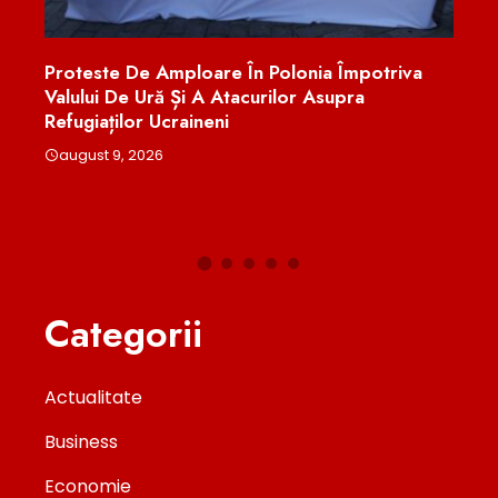
e Amploare În Polonia Împotriva
Un Elev Din Buzău A 
Ură Și A Atacurilor Asupra
România La Olimpiad
r Ucraineni
Chimie. Patru Medali
Național În Uzbekist
026
august 9, 2026
Categorii
Actualitate
Business
Economie