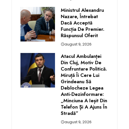
Ministrul Alexandru
Nazare, Întrebat
Dacă Acceptă
Funcția De Premier.
Răspunsul Oferit
august 9, 2026
Atacul Ambulanței
Din Cluj, Motiv De
Confruntare Politică.
Miruță Îi Cere Lui
Grindeanu Să
Deblocheze Legea
Anti-Dezinformare:
„Minciuna A Ieșit Din
Telefon Și A Ajuns În
Stradă”
august 9, 2026