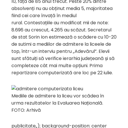
10, față de 85 anul trecut. Peste 20% dintre
absolvenți nu au obținut media 5, majoritatea
fiind cei care învață în mediul
rural. Contestațiile au modificat mii de note:
8.696 au crescut, 4.265 au scăzut. Secretarul
de stat Sorin Ion estimează o scădere cu 10-20
de sutimi a mediilor de admitere la liceele de
top, într-un interviu pentru „Adevărul”. Elevii
sunt sfătuiți să verifice ierarhia județeană și să
completeze cât mai multe opțiuni. Prima
repartizare computerizată are loc pe 22 iulie.
Mediile de admitere la liceu vor scădea în
urma rezultatelor la Evaluarea Națională.
FOTO: Arhivă
publicitate
„); background-position: center