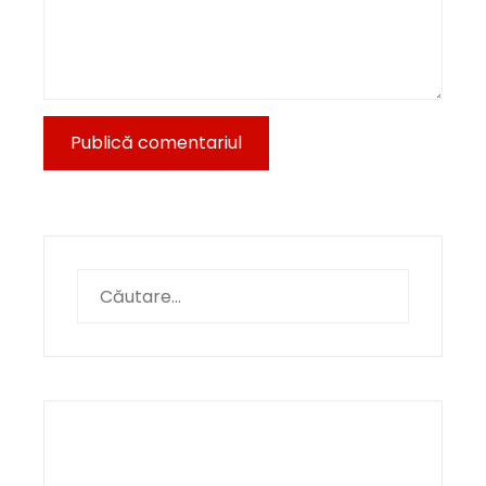
Caută
după: