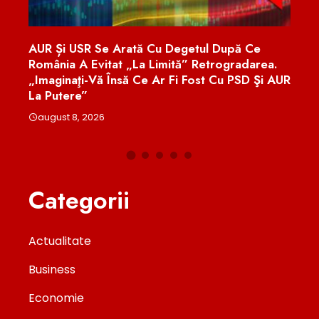
este
AUR Și USR Se Arată Cu Degetul După Ce
Efec
 Din
România A Evitat „la Limită” Retrogradarea.
Onco
„Imaginaţi-Vă Însă Ce Ar Fi Fost Cu PSD Şi AUR
Cadr
La Putere”
aug
august 8, 2026
Categorii
Actualitate
Business
Economie