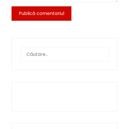
Caută
după: