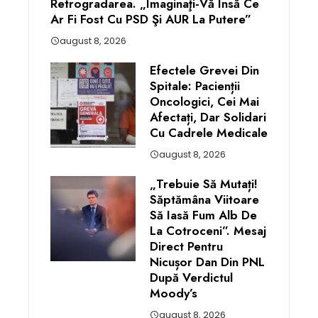
Retrogradarea. „Imaginaţi-Vă Însă Ce
Ar Fi Fost Cu PSD Şi AUR La Putere”
august 8, 2026
Efectele Grevei Din
Spitale: Pacienții
Oncologici, Cei Mai
Afectați, Dar Solidari
Cu Cadrele Medicale
august 8, 2026
„Trebuie Să Mutați!
Săptămâna Viitoare
Să Iasă Fum Alb De
La Cotroceni”. Mesaj
Direct Pentru
Nicușor Dan Din PNL
După Verdictul
Moody’s
august 8, 2026