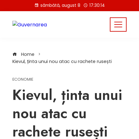
Skip
sâmbătă, august 8
17:30:15
to
content
Home
Kievul, ținta unui nou atac cu rachete rusești
ECONOMIE
Kievul, ținta unui
nou atac cu
rachete rusești