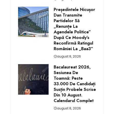
Președintele Nicușor
Dan Transmite
Partidelor Să
„renunțe La
Agendele Politice”
După Ce Moody’s
Reconfirmă Ratingul
României La „Baa3”
august 8, 2026
Bacalaureat 2026,
Sesiunea De
Toamnă: Peste
33.000 De Candidați
Susțin Probele Scrise
Din 10 August.
Calendarul Complet
august 8, 2026