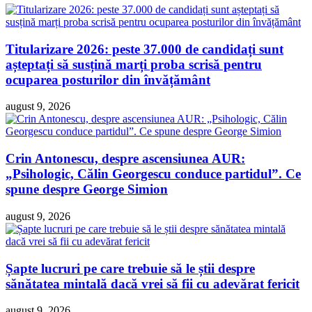
Titularizare 2026: peste 37.000 de candidați sunt
așteptați să susțină marți proba scrisă pentru
ocuparea posturilor din învățământ
august 9, 2026
Crin Antonescu, despre ascensiunea AUR:
„Psihologic, Călin Georgescu conduce partidul”. Ce
spune despre George Simion
august 9, 2026
Șapte lucruri pe care trebuie să le știi despre
sănătatea mintală dacă vrei să fii cu adevărat fericit
august 9, 2026