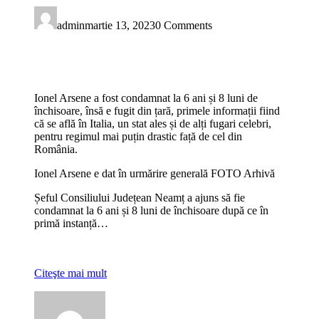
admin
martie 13, 2023
0 Comments
Ionel Arsene a fost condamnat la 6 ani și 8 luni de
închisoare, însă e fugit din țară, primele informații fiind
că se află în Italia, un stat ales și de alți fugari celebri,
pentru regimul mai puțin drastic față de cel din
România.
Ionel Arsene e dat în urmărire generală FOTO Arhivă
Șeful Consiliului Județean Neamț a ajuns să fie
condamnat la 6 ani și 8 luni de închisoare după ce în
primă instanță…
Citeşte mai mult