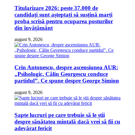
Titularizare 2026: peste 37.000 de
candidați sunt așteptați să susțină marți
proba scrisă pentru ocuparea posturilor
din învățământ
august 9, 2026
Crin Antonescu, despre ascensiunea AUR:
„Psihologic, Călin Georgescu conduce
partidul”. Ce spune despre George Simion
august 9, 2026
Șapte lucruri pe care trebuie să le știi
despre sănătatea mintală dacă vrei să fii cu
adevărat fericit