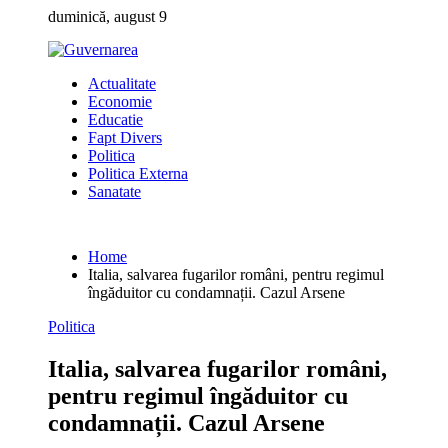
Skip
duminică, august 9
to
content
Actualitate
Economie
Educatie
Fapt Divers
Politica
Politica Externa
Sanatate
Home
Italia, salvarea fugarilor români, pentru regimul
îngăduitor cu condamnații. Cazul Arsene
Politica
Italia, salvarea fugarilor români,
pentru regimul îngăduitor cu
condamnații. Cazul Arsene