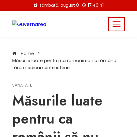
Skip
sâmbătă, august 8
17:46:41
to
content
Home
Măsurile luate pentru ca românii să nu rămână
fără medicamente ieftine
SANATATE
Măsurile luate
pentru ca
românii să nu