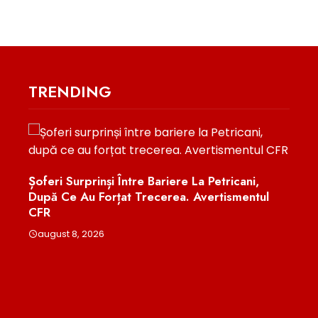
TRENDING
Șoferi Surprinși Între Bariere La Petricani,
După Ce Au Forțat Trecerea. Avertismentul
Pest
CFR
Exam
ă
Educ
ct
august 8, 2026
l
aug