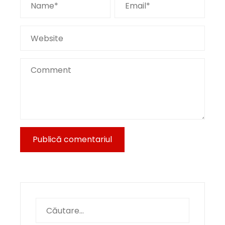
Caută
după: