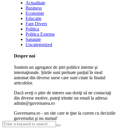
Actualitate
Business
Economie
Educatie
Fapt Divers
Politica
Politica Externa
Sanatate
Uncategorized
Despre noi
Suntem un agregator de ştiri politice interne şi
internaţionale. Ştirile sunt preluate parţial în mod
automat din diverse surse care sunt citate la finalul
articolelor.
Dacă aveţi o ştire de interes sau doriţi să ne contactaţi
din diverse motive, puteţi trimite un email la adresa:
admin@guvernarea.ro
Guvernarea.ro - un site care te ţine la curent cu deciziile
guvernului şi nu numai!