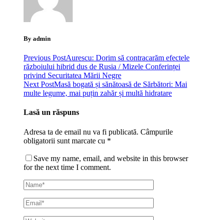
By admin
Previous Post
Aurescu: Dorim să contracarăm efectele
războiului hibrid dus de Rusia / Mizele Conferinței
privind Securitatea Mării Negre
Next Post
Masă bogată și sănătoasă de Sărbători: Mai
multe legume, mai puțin zahăr și multă hidratare
Lasă un răspuns
Adresa ta de email nu va fi publicată.
Câmpurile
obligatorii sunt marcate cu
*
Save my name, email, and website in this browser
for the next time I comment.