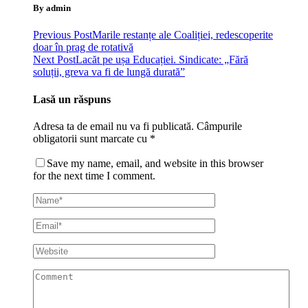
By admin
Previous Post
Marile restanțe ale Coaliției, redescoperite
doar în prag de rotativă
Next Post
Lacăt pe ușa Educației. Sindicate: „Fără
soluții, greva va fi de lungă durată”
Lasă un răspuns
Adresa ta de email nu va fi publicată.
Câmpurile
obligatorii sunt marcate cu
*
Save my name, email, and website in this browser
for the next time I comment.