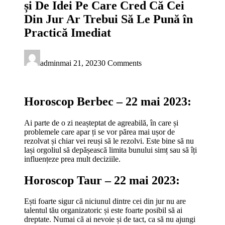
și De Idei Pe Care Cred Că Cei
Din Jur Ar Trebui Să Le Pună în
Practică Imediat
admin
mai 21, 2023
0 Comments
Horoscop Berbec – 22 mai 2023:
Ai parte de o zi neașteptat de agreabilă, în care și
problemele care apar ți se vor părea mai ușor de
rezolvat și chiar vei reuși să le rezolvi. Este bine să nu
lași orgoliul să depășească limita bunului simț sau să îți
influențeze prea mult deciziile.
Horoscop Taur – 22 mai 2023:
Ești foarte sigur că niciunul dintre cei din jur nu are
talentul tău organizatoric și este foarte posibil să ai
dreptate. Numai că ai nevoie și de tact, ca să nu ajungi