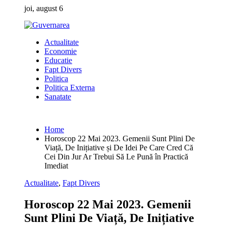
Skip
joi, august 6
to
content
Actualitate
Economie
Educatie
Fapt Divers
Politica
Politica Externa
Sanatate
Home
Horoscop 22 Mai 2023. Gemenii Sunt Plini De
Viață, De Inițiative și De Idei Pe Care Cred Că
Cei Din Jur Ar Trebui Să Le Pună în Practică
Imediat
Actualitate
,
Fapt Divers
Horoscop 22 Mai 2023. Gemenii
Sunt Plini De Viață, De Inițiative