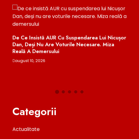
rit
De Ce Insistă AUR Cu Suspendarea Lui Nicușor
Prot
Dan, Deși Nu Are Voturile Necesare. Miza
Valu
Reală A Demersului
Refu
august 10, 2026
augu
Categorii
Actualitate