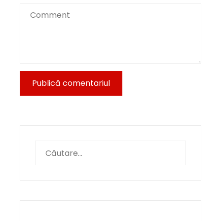
Caută
după: