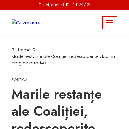
Skip
luni, august 10
07:17:22
to
content
Home
Marile restanțe ale Coaliției, redescoperite doar în
prag de rotativă
POLITICA
Marile restanțe
ale Coaliției,
redescoperite