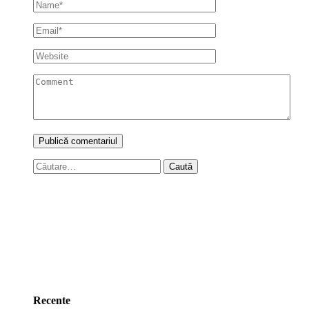
Caută
după:
Recente