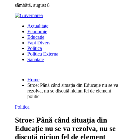
Skip
sâmbătă, august 8
to
content
Actualitate
Economie
Educatie
Fapt Divers
Politica
Politica Externa
Sanatate
Home
Stroe: Până când situația din Educație nu se va
rezolva, nu se discută niciun fel de element
politic
Politica
Stroe: Până când situația din
Educație nu se va rezolva, nu se
discută niciun fel de element