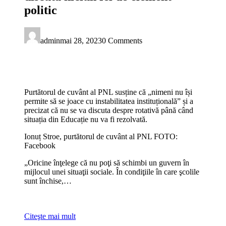
politic
admin
mai 28, 2023
0 Comments
Purtătorul de cuvânt al PNL susține că „nimeni nu își
permite să se joace cu instabilitatea instituțională” și a
precizat că nu se va discuta despre rotativă până când
situația din Educație nu va fi rezolvată.
Ionuț Stroe, purtătorul de cuvânt al PNL FOTO:
Facebook
„Oricine înţelege că nu poţi să schimbi un guvern în
mijlocul unei situaţii sociale. În condiţiile în care şcolile
sunt închise,…
Citeşte mai mult