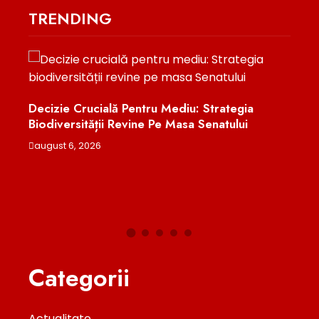
TRENDING
ie Crucială Pentru Mediu: Strategia
versității Revine Pe Masa Senatului
Cum A Distrus 
Cărți Pentru A-
t 6, 2026
august 6, 2026
Categorii
Actualitate