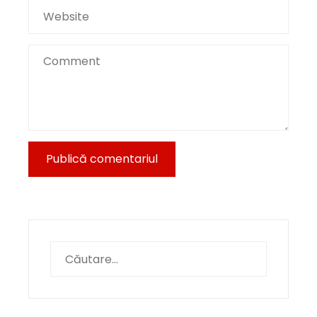
Caută
după: