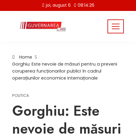
Skip
joi, august 6
08:14:27
to
content
Home
Gorghiu: Este nevoie de măsuri pentru a preveni
coruperea funcționarilor publici în cadrul
operațiunilor economice internaționale
POLITICA
Gorghiu: Este
nevoie de măsuri