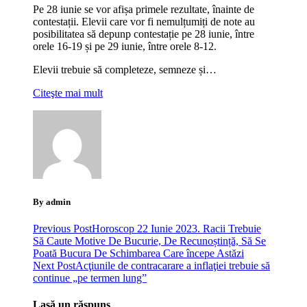
Pe 28 iunie se vor afișa primele rezultate, înainte de
contestații. Elevii care vor fi nemulțumiți de note au
posibilitatea să depunp contestație pe 28 iunie, între
orele 16-19 și pe 29 iunie, între orele 8-12.
Elevii trebuie să completeze, semneze și…
Citeşte mai mult
By admin
Previous Post
Horoscop 22 Iunie 2023. Racii Trebuie
Să Caute Motive De Bucurie, De Recunoștință, Să Se
Poată Bucura De Schimbarea Care începe Astăzi
Next Post
Acţiunile de contracarare a inflaţiei trebuie să
continue „pe termen lung”
Lasă un răspuns