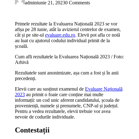
admin
iunie 21, 2023
0 Comments
Primele rezultate la Evaluarea Națională 2023 se vor
afișa pe 28 iunie, atât la avizierul centrelor de examen,
cât și pe site-ul
evaluare.edu.ro
. Elevii pot afla ce notă
au luat cu ajutorul codului individual primit de la
școală.
Cum afli rezultatele la Evaluarea Națională 2023 / Foto:
Arhivă
Rezultatele sunt anonimizate, așa cum a fost și în anii
precedenți.
Elevii care au susținut examenul de
Evaluare Națională
2023
au primit o foaie care conține mai multe
informații: un cod unic aferent candidatului, școala de
proveniență, numele și prenumele, CNP-ul și județul.
Pentru a vedea rezultatele, elevii trebuie vor avea
nevoie de codurile individuale.
Contestații