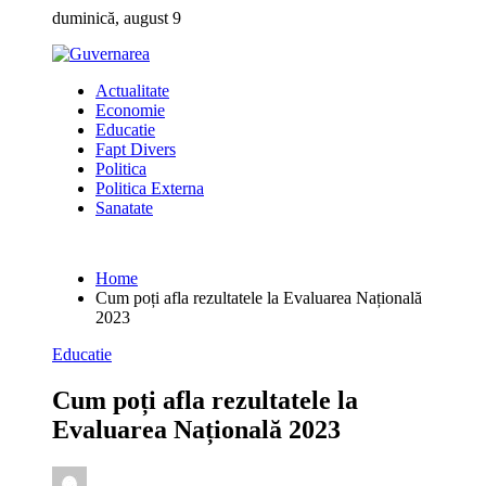
Skip
duminică, august 9
to
content
Actualitate
Economie
Educatie
Fapt Divers
Politica
Politica Externa
Sanatate
Home
Cum poți afla rezultatele la Evaluarea Națională
2023
Educatie
Cum poți afla rezultatele la
Evaluarea Națională 2023