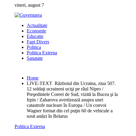
Skip
vineri, august 7
to
content
Actualitate
Economie
Educatie
Fapt Divers
Politica
Politica Externa
Sanatate
Home
LIVE-TEXT Războiul din Ucraina, ziua 507.
12 soldaţi ucraineni ucişi pe râul Nipro /
Preşedintele Coreei de Sud, vizită la Bucea şi la
Irpin / Zaharova avertizează asupra unei
catastrofe nucleare în Europa / Un convoi
Wagner format din cel puţin 60 de vehicule a
sosit astăzi în Belarus
Politica Externa