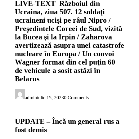
LIVE-TEXT Războiul din
Ucraina, ziua 507. 12 soldaţi
ucraineni ucişi pe râul Nipro /
Preşedintele Coreei de Sud, vizită
la Bucea şi la Irpin / Zaharova
avertizează asupra unei catastrofe
nucleare în Europa / Un convoi
Wagner format din cel puţin 60
de vehicule a sosit astăzi în
Belarus
admin
iulie 15, 2023
0 Comments
UPDATE – Încă un general rus a
fost demis