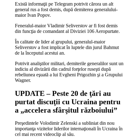
Există informaţii pe Telegram potrivit cărora un alt
general rus a fost demis, după demiterea generalului-
maior Ivan Popov.
Feneralul-maior Vladimir Seliverstov ar fi fost demis
din funcţia de comandant al Diviziei 106 Aeropurtate.
În calitate de lider al grupului, generalul-maior
Seliverstov a fost implicat în luptele din jurul Bahmut
de la începutul acestui an.
Potrivit analiştilor militari, demiterile generalilor sunt un
indiciu al divizării din cadrul forţelor ruseşti după
rebeliunea eşuată a lui Evgheni Prigozhin şi a Grupului
Wagner.
UPDATE – Peste 20 de ţări au
purtat discuţii cu Ucraina pentru
a „accelera sfârşitul războiului”
Preşedintele Volodimir Zelenski a subliniat din nou
importanţa vizitelor liderilor internaţionali în Ucraina în
cel mai recent videoclip al său.