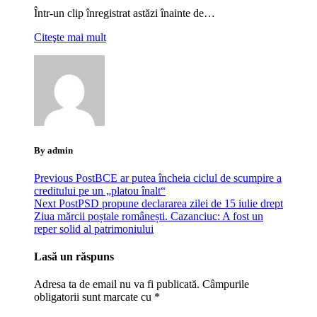
Într-un clip înregistrat astăzi înainte de…
Citeşte mai mult
By admin
Previous Post
BCE ar putea încheia ciclul de scumpire a
creditului pe un „platou înalt“
Next Post
PSD propune declararea zilei de 15 iulie drept
Ziua mărcii poștale românești. Cazanciuc: A fost un
reper solid al patrimoniului
Lasă un răspuns
Adresa ta de email nu va fi publicată.
Câmpurile
obligatorii sunt marcate cu
*