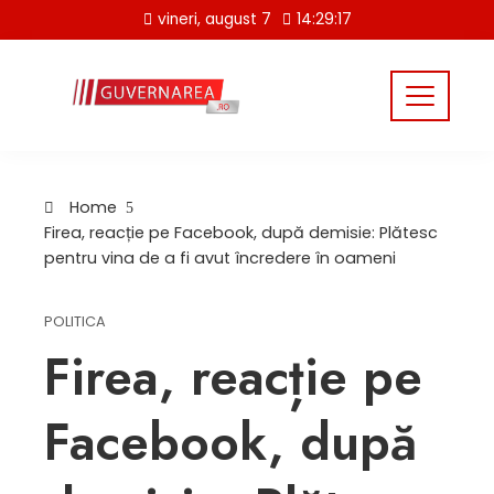
Skip
vineri, august 7
14:29:18
to
content
Home
Firea, reacție pe Facebook, după demisie: Plătesc
pentru vina de a fi avut încredere în oameni
POLITICA
Firea, reacție pe
Facebook, după