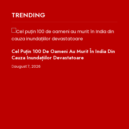
TRENDING
Cel Puțin 100 De Oameni Au Murit În India Din
Cauza Inundațiilor Devastatoare
le
august 7, 2026
Mini
Pent
Eval
augu