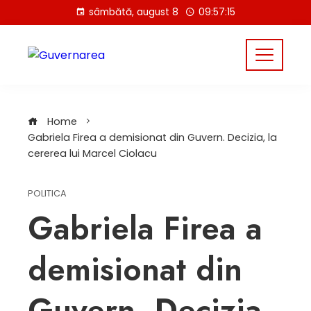
Skip
sâmbătă, august 8
09:57:15
to
content
Home
Gabriela Firea a demisionat din Guvern. Decizia, la
cererea lui Marcel Ciolacu
POLITICA
Gabriela Firea a
demisionat din
Guvern. Decizia,