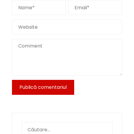
Caută
după: