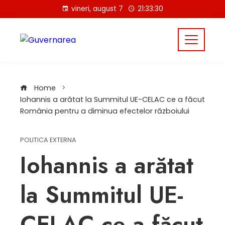
Skip
vineri, august 7
21:33:30
to
content
Home
Iohannis a arătat la Summitul UE-CELAC ce a făcut
România pentru a diminua efectelor războiului
POLITICA EXTERNA
Iohannis a arătat
la Summitul UE-
CELAC ce a făcut