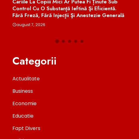
Cariile La Copiii Mici Ar Putea Fi Ținute Sub
Euge
u
Control Cu O Substanţă Ieftină Şi Eficientă.
Treb
Fără Freză, Fără Injecţii Şi Anestezie Generală
Româ
august 7, 2026
aug
Categorii
Actualitate
Business
Economie
Educatie
Fapt Divers