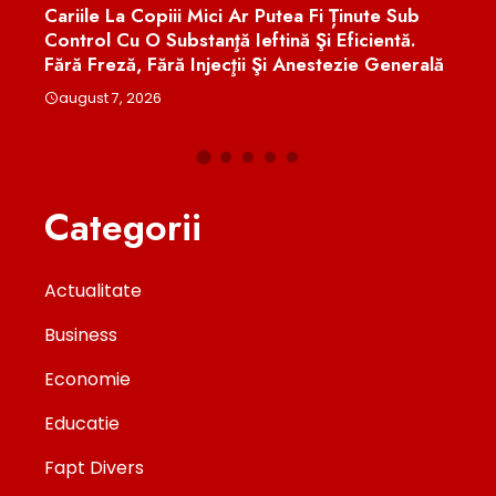
Cariile La Copiii Mici Ar Putea Fi Ținute Sub
Euge
u
Control Cu O Substanţă Ieftină Şi Eficientă.
Treb
Fără Freză, Fără Injecţii Şi Anestezie Generală
Româ
august 7, 2026
aug
Categorii
Actualitate
Business
Economie
Educatie
Fapt Divers