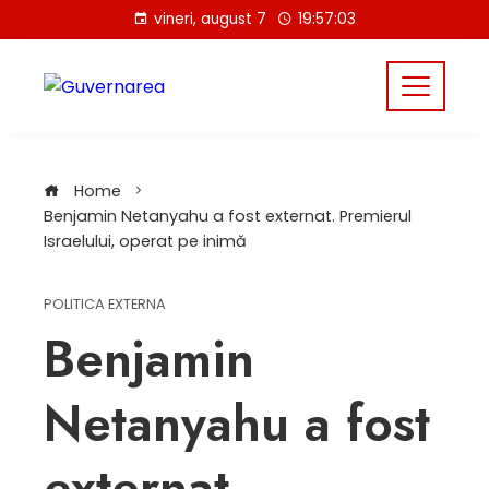
Skip
vineri, august 7
19:57:03
to
content
Home
Benjamin Netanyahu a fost externat. Premierul
Israelului, operat pe inimă
POLITICA EXTERNA
Benjamin
Netanyahu a fost
externat.