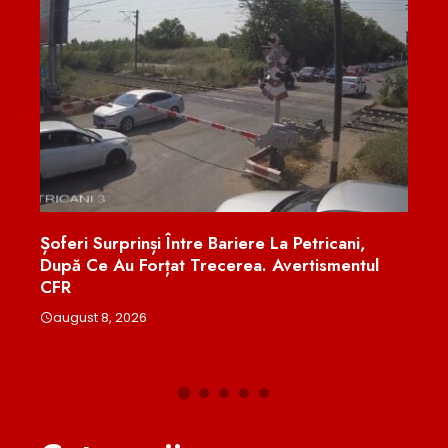
ă
Șoferi Surprinși Între Bariere La Petricani,
Pest
ct
După Ce Au Forțat Trecerea. Avertismentul
Exam
l
CFR
Educ
august 8, 2026
aug