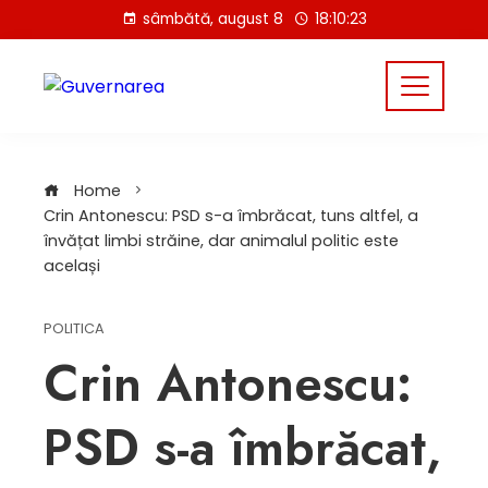
Skip
sâmbătă, august 8
18:10:24
to
content
Home
Crin Antonescu: PSD s-a îmbrăcat, tuns altfel, a
învățat limbi străine, dar animalul politic este
același
POLITICA
Crin Antonescu:
PSD s-a îmbrăcat,