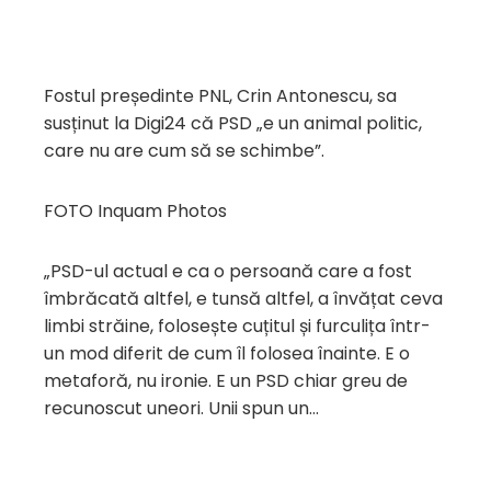
Fostul președinte PNL, Crin Antonescu, sa
susținut la Digi24 că PSD „e un animal politic,
care nu are cum să se schimbe”.
FOTO Inquam Photos
„PSD-ul actual e ca o persoană care a fost
îmbrăcată altfel, e tunsă altfel, a învățat ceva
limbi străine, folosește cuțitul și furculița într-
un mod diferit de cum îl folosea înainte. E o
metaforă, nu ironie. E un PSD chiar greu de
recunoscut uneori. Unii spun un…