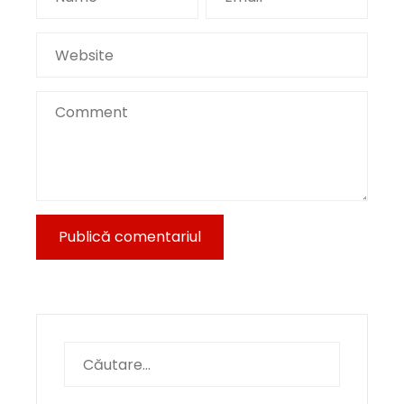
Caută
după: