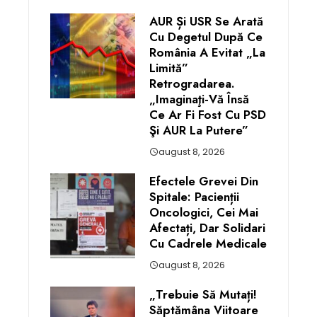
AUR Și USR Se Arată
Cu Degetul După Ce
România A Evitat „la
Limită”
Retrogradarea.
„Imaginaţi-Vă Însă
Ce Ar Fi Fost Cu PSD
Şi AUR La Putere”
august 8, 2026
Efectele Grevei Din
Spitale: Pacienții
Oncologici, Cei Mai
Afectați, Dar Solidari
Cu Cadrele Medicale
august 8, 2026
„Trebuie Să Mutați!
Săptămâna Viitoare