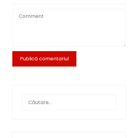
Caută
după: