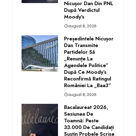
Nicușor Dan Din PNL
După Verdictul
Moody’s
august 8, 2026
Președintele Nicușor
Dan Transmite
Partidelor Să
„renunțe La
Agendele Politice”
După Ce Moody’s
Reconfirmă Ratingul
României La „Baa3”
august 8, 2026
Bacalaureat 2026,
Sesiunea De
Toamnă: Peste
33.000 De Candidați
Susțin Probele Scrise