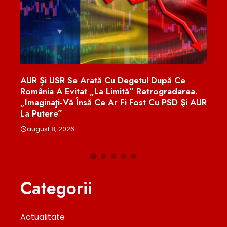
etul După Ce
Efectele Grevei Din Spitale: Pacienții
” Retrogradarea.
Oncologici, Cei Mai Afectați, Dar Soli
 Fost Cu PSD Şi AUR
Cadrele Medicale
august 8, 2026
Categorii
Actualitate