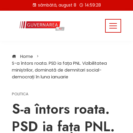
Skip
sâmbătă, august 8
14:59:29
to
content
Home
S-a întors roata. PSD ia fața PNL. Vizibilitatea
miniștrilor, dominată de demnitari social-
democrați în luna ianuarie
POLITICA
S-a întors roata.
PSD ia fața PNL.