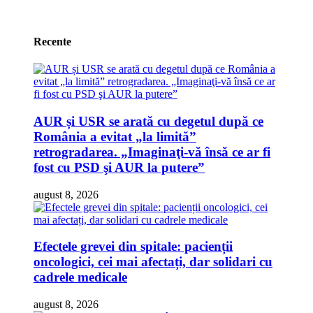
Recente
AUR și USR se arată cu degetul după ce
România a evitat „la limită”
retrogradarea. „Imaginaţi-vă însă ce ar fi
fost cu PSD şi AUR la putere”
august 8, 2026
Efectele grevei din spitale: pacienții
oncologici, cei mai afectați, dar solidari cu
cadrele medicale
august 8, 2026