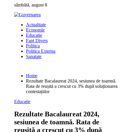
Skip
sâmbătă, august 8
to
content
Actualitate
Economie
Educatie
Fapt Divers
Politica
Politica Externa
Sanatate
Home
Rezultate Bacalaureat 2024, sesiunea de toamnă.
Rata de reușită a crescut cu 3% după soluționarea
contestațiilor
Educatie
Rezultate Bacalaureat 2024,
sesiunea de toamnă. Rata de
reușită a crescut cu 3% după