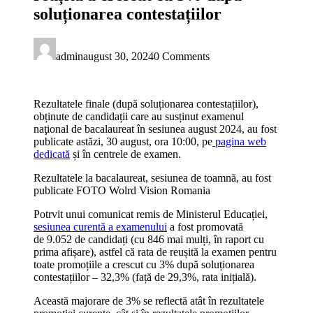
soluționarea contestațiilor
admin
august 30, 2024
0 Comments
Rezultatele finale (după soluționarea contestațiilor),
obținute de candidații care au susținut examenul
naţional de bacalaureat în sesiunea august 2024, au fost
publicate astăzi, 30 august, ora 10:00, pe
pagina web
dedicată
și în centrele de examen.
Rezultatele la bacalaureat, sesiunea de toamnă, au fost
publicate FOTO Wolrd Vision Romania
Potrvit unui comunicat remis de Ministerul Educației,
sesiunea curentă a examenului
a fost promovată
de 9.052 de candidați (cu 846 mai mulți, în raport cu
prima afișare), astfel că rata de reușită la examen pentru
toate promoțiile a crescut cu 3% după soluționarea
contestațiilor – 32,3% (față de 29,3%, rata inițială).
Această majorare de 3% se reflectă atât în rezultatele