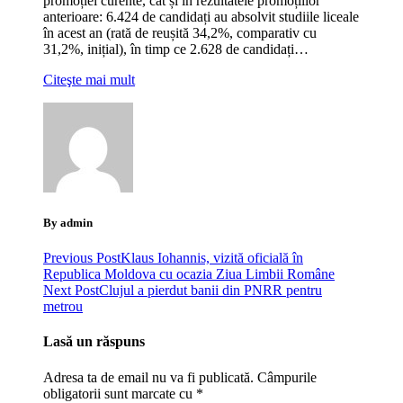
promoției curente, cât și în rezultatele promoțiilor
anterioare: 6.424 de candidați au absolvit studiile liceale
în acest an (rată de reușită 34,2%, comparativ cu
31,2%, inițial), în timp ce 2.628 de candidați…
Citeşte mai mult
By admin
Previous Post
Klaus Iohannis, vizită oficială în
Republica Moldova cu ocazia Ziua Limbii Române
Next Post
Clujul a pierdut banii din PNRR pentru
metrou
Lasă un răspuns
Adresa ta de email nu va fi publicată.
Câmpurile
obligatorii sunt marcate cu
*