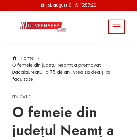
Skip
joi, august 6
15:57:26
to
content
Home
O femeie din județul Neamț a promovat
Bacalaureatul la 75 de ani. Vrea să dea și la
facultate
EDUCATIE
O femeie din
județul Neamț a