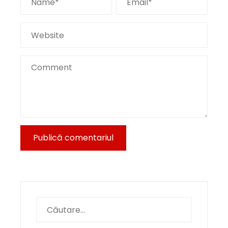
Caută
după: