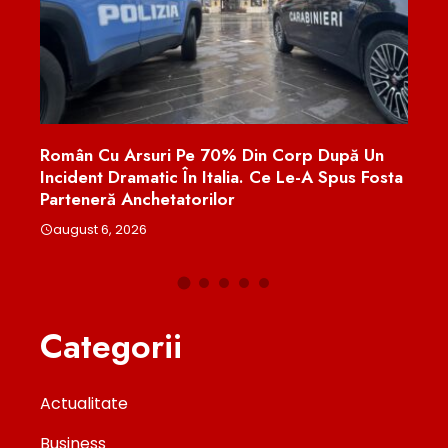
rp După Un
Avertisment De La Bruxelles: Comisia
e-A Spus Fosta
Europeană Analizează Modificările Aduse 
București Legii Decarbonizării
august 6, 2026
Categorii
Actualitate
Business