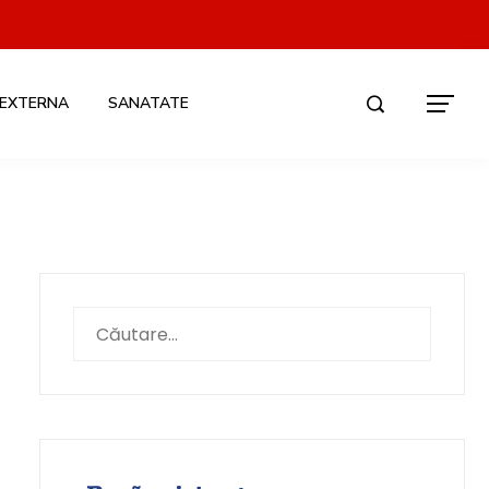
 EXTERNA
SANATATE
Caută
după: