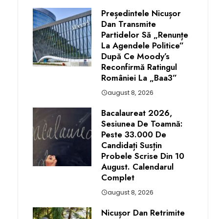
Președintele Nicușor
Dan Transmite
Partidelor Să „renunțe
La Agendele Politice”
După Ce Moody’s
Reconfirmă Ratingul
României La „Baa3”
august 8, 2026
Bacalaureat 2026,
Sesiunea De Toamnă:
Peste 33.000 De
Candidați Susțin
Probele Scrise Din 10
August. Calendarul
Complet
august 8, 2026
Nicușor Dan Retrimite