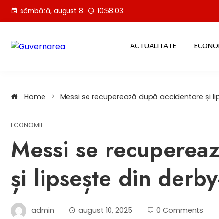
Skip
sâmbătă, august 8
10:58:04
to
content
ACTUALITATE
ECONO
Home
Messi se recuperează după accidentare și li
ECONOMIE
Messi se recupereaz
și lipsește din derb
admin
august 10, 2025
0 Comments