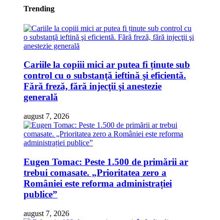
Trending
Cariile la copiii mici ar putea fi ținute sub
control cu o substanţă ieftină şi eficientă.
Fără freză, fără injecţii şi anestezie
generală
august 7, 2026
Eugen Tomac: Peste 1.500 de primării ar
trebui comasate. „Prioritatea zero a
României este reforma administrației
publice”
august 7, 2026