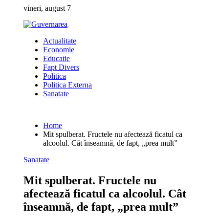
Skip
vineri, august 7
to
content
Actualitate
Economie
Educatie
Fapt Divers
Politica
Politica Externa
Sanatate
Home
Mit spulberat. Fructele nu afectează ficatul ca
alcoolul. Cât înseamnă, de fapt, „prea mult”
Sanatate
Mit spulberat. Fructele nu
afectează ficatul ca alcoolul. Cât
înseamnă, de fapt, „prea mult”