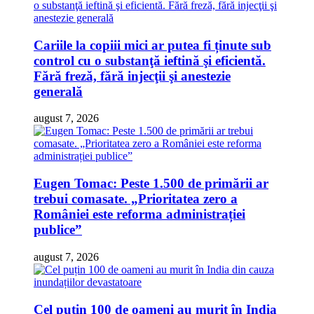
Cariile la copiii mici ar putea fi ținute sub
control cu o substanţă ieftină şi eficientă.
Fără freză, fără injecţii şi anestezie
generală
august 7, 2026
Eugen Tomac: Peste 1.500 de primării ar
trebui comasate. „Prioritatea zero a
României este reforma administrației
publice”
august 7, 2026
Cel puțin 100 de oameni au murit în India