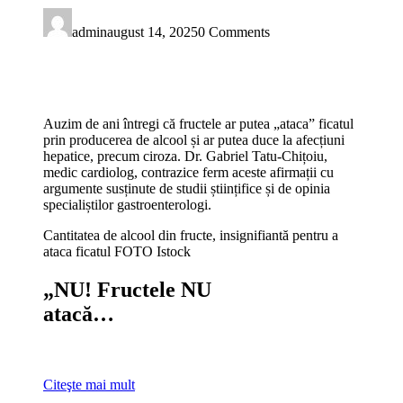
admin
august 14, 2025
0 Comments
Auzim de ani întregi că fructele ar putea „ataca” ficatul
prin producerea de alcool și ar putea duce la afecțiuni
hepatice, precum ciroza. Dr. Gabriel Tatu-Chițoiu,
medic cardiolog, contrazice ferm aceste afirmații cu
argumente susținute de studii științifice și de opinia
specialiștilor gastroenterologi.
Cantitatea de alcool din fructe, insignifiantă pentru a
ataca ficatul FOTO Istock
„NU! Fructele NU
atacă…
Citeşte mai mult