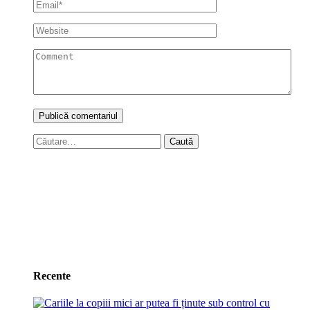
Caută
după:
Recente