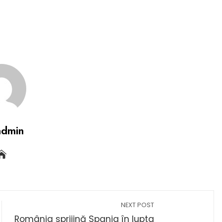
admin
NEXT POST
România sprijină Spania în lupta