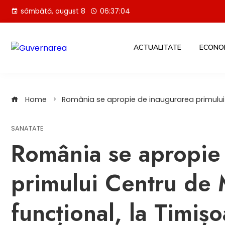
Skip
sâmbătă, august 8
06:37:05
to
content
ACTUALITATE
ECONO
Home
România se apropie de inaugurarea primului Ce
SANATATE
România se apropie
primului Centru de 
funcțional, la Timișo