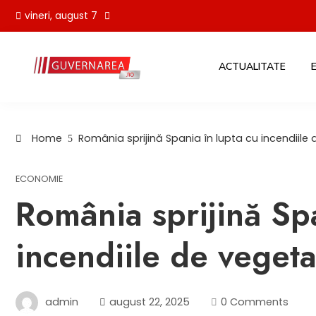
Skip
vineri, august 7
to
content
ACTUALITATE
Home
România sprijină Spania în lupta cu incendiile 
ECONOMIE
România sprijină Spa
incendiile de vegeta
admin
august 22, 2025
0 Comments