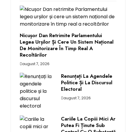
Nicușor Dan Retrimite Parlamentului
Legea Urșilor Și Cere Un Sistem Național
De Monitorizare În Timp Real A
Recoltărilor
august 7, 2026
Renunțați La Agendele
Politice Și La Discursul
Electoral
august 7, 2026
Cariile La Copiii Mici Ar
Putea Fi Ținute Sub
Control Cu O Substanţă