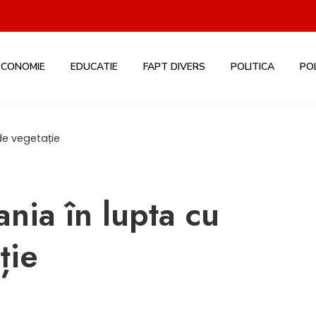
ECONOMIE
EDUCATIE
FAPT DIVERS
POLITICA
PO
de vegetație
nia în lupta cu
ție