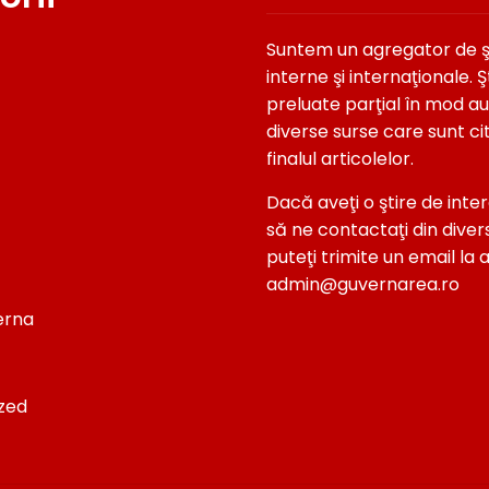
Suntem un agregator de şti
interne şi internaţionale. Şt
preluate parţial în mod a
diverse surse care sunt ci
finalul articolelor.
Dacă aveţi o ştire de inter
să ne contactaţi din diver
puteţi trimite un email la 
admin@guvernarea.ro
terna
zed