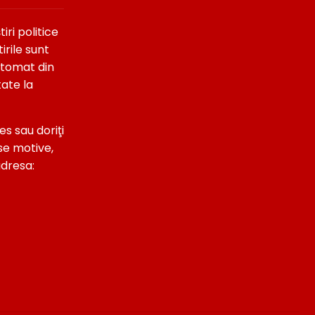
ri politice
irile sunt
utomat din
tate la
es sau doriţi
se motive,
adresa: