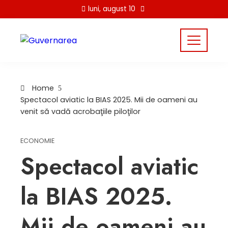
Skip
luni, august 10
to
content
Home
Spectacol aviatic la BIAS 2025. Mii de oameni au
venit să vadă acrobaţiile piloţilor
ECONOMIE
Spectacol aviatic
la BIAS 2025.
Mii de oameni au