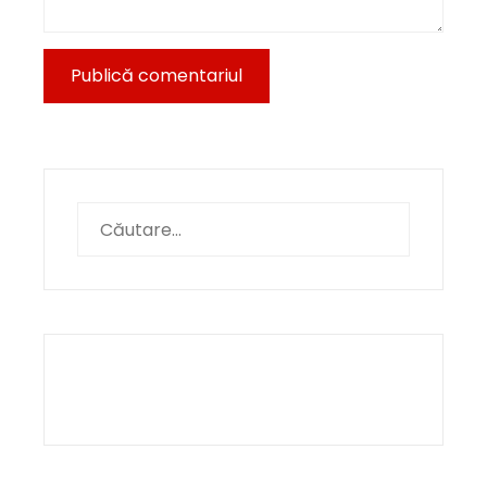
Caută
după: