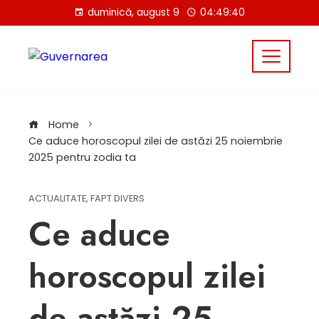
Skip
duminică, august 9
04:49:41
to
content
Home
Ce aduce horoscopul zilei de astăzi 25 noiembrie
2025 pentru zodia ta
ACTUALITATE
,
FAPT DIVERS
Ce aduce
horoscopul zilei
de astăzi 25