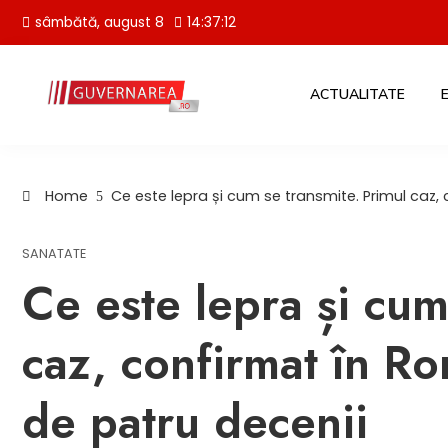
Skip
sâmbătă, august 8
14:37:13
to
content
ACTUALITATE
Home
Ce este lepra și cum se transmite. Primul caz
SANATATE
Ce este lepra și cum
caz, confirmat în R
de patru decenii