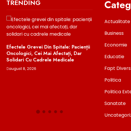
Categ
TRENDING
Actualitate
Business
Economie
Efectele Grevei Din Spitale: Pacienții
Oncologici, Cei Mai Afectați, Dar
i
Educatie
Solidari Cu Cadrele Medicale
„Trebuie Să Mut
Viitoare Să Ias
Fapt Divers
august 8, 2026
Cotroceni”. Mes
Politica
Nicușor Dan Din
Moody’s
Politica Ex
august 8, 2026
Sanatate
Uncategori