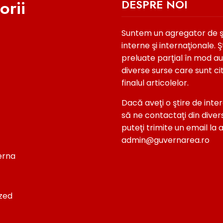
orii
DESPRE NOI
Suntem un agregator de şti
interne şi internaţionale. Şt
preluate parţial în mod a
diverse surse care sunt ci
finalul articolelor.
Dacă aveţi o ştire de inter
ați! Săptămâna
Președintele Nicușor Dan Transmit
ă Fum Alb De La
Partidelor Să „renunțe La Agendel
să ne contactaţi din diver
aj Direct Pentru
Politice” După Ce Moody’s
puteţi trimite un email la 
 PNL După Verdictul
Reconfirmă Ratingul României La
admin@guvernarea.ro
„Baa3”
terna
august 8, 2026
zed