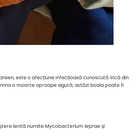
sen, este o afecțiune infecțioasă cunoscută încă din
semna o moarte aproape sigură, astăzi boala poate fi
eștere lentă numite Mycobacterium leprae și