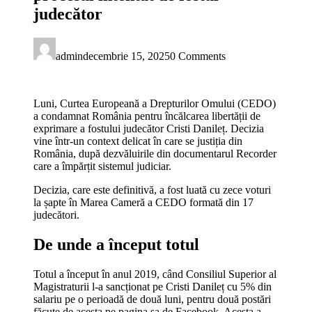
judecător
admin
decembrie 15, 2025
0 Comments
Luni, Curtea Europeană a Drepturilor Omului (CEDO)
a condamnat România pentru încălcarea libertății de
exprimare a fostului judecător Cristi Danileț. Decizia
vine într-un context delicat în care se justiția din
România, după dezvăluirile din documentarul Recorder
care a împărțit sistemul judiciar.
Decizia, care este definitivă, a fost luată cu zece voturi
la șapte în Marea Cameră a CEDO formată din 17
judecători.
De unde a început totul
Totul a început în anul 2019, când Consiliul Superior al
Magistraturii l-a sancționat pe Cristi Danileț cu 5% din
salariu pe o perioadă de două luni, pentru două postări
făcute de acesta pe pagina sa de Facebook. Acesta a