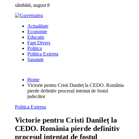
Skip
sâmbătă, august 8
to
content
Actualitate
Economie
Educatie
Fapt Divers
Politica
Politica Externa
Sanatate
Home
Victorie pentru Cristi Danileț la CEDO. România
pierde definitiv procesul intentat de fostul
judecător
Politica Externa
Victorie pentru Cristi Danileț la
CEDO. România pierde definitiv
procesul intentat de fostul