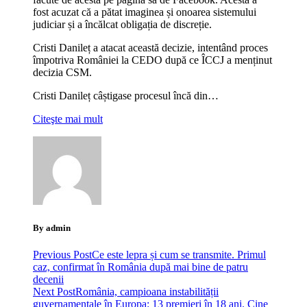
fost acuzat că a pătat imaginea și onoarea sistemului
judiciar și a încălcat obligația de discreție.
Cristi Danileț a atacat această decizie, intentând proces
împotriva României la CEDO după ce ÎCCJ a menținut
decizia CSM.
Cristi Danileț câștigase procesul încă din…
Citeşte mai mult
By admin
Previous Post
Ce este lepra și cum se transmite. Primul
caz, confirmat în România după mai bine de patru
decenii
Next Post
România, campioana instabilității
guvernamentale în Europa: 13 premieri în 18 ani. Cine