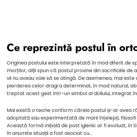
Ce reprezintă postul în ort
Originea postului este interpretată în mod diferit de spec
morților, alții spun că postul provine din sacrificiile d
vii nu aveau voie să se atingă. De asemenea, mai este
pierderea celor dragi a determinat, în mod natural, a
treptat acest gest într-un simbol al doliului, integrat în
Mai există o teorie conform căreia postul și-ar avea r
adoptată sau experimentată de marii înțelepți, filosofi 
Această formă inițială de post igienic ar fi evoluat, în 
în anumite situații a fost asociat cu…