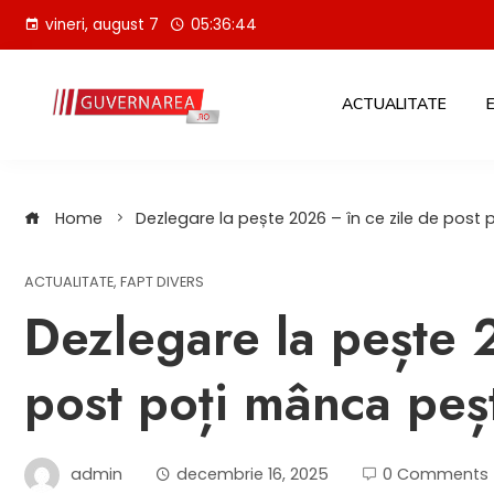
Skip
vineri, august 7
05:36:45
to
content
ACTUALITATE
Home
Dezlegare la pește 2026 – în ce zile de post
ACTUALITATE
,
FAPT DIVERS
Dezlegare la pește 
post poți mânca peș
admin
decembrie 16, 2025
0 Comments