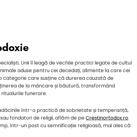
odoxie
ialiști. Unii îl leagă de vechile practici legate de cultul
e animale aduse pentru cei decedați, alimente la care cei
 o categorie care susține că durerea cauzată de
bținerea de la mâncare și băutură, transformând
 ritualurile funerare.
ădăcinile într-o practică de sobrietate și temperanță,
sau fondatori de religii, aflăm de pe
Creștinortodox.ro
.
timp, într-un post cu semnificație religioasă, mai ales că