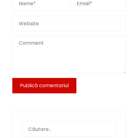
Caută
după: