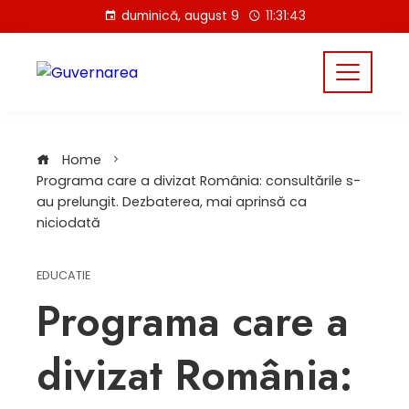
Skip
duminică, august 9
11:31:44
to
content
Home
Programa care a divizat România: consultările s-
au prelungit. Dezbaterea, mai aprinsă ca
niciodată
EDUCATIE
Programa care a
divizat România: