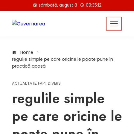
Skip
sâmbătă, august 8
09:35:13
to
content
Home
regulile simple pe care oricine le poate pune în
practică acasă
ACTUALITATE
,
FAPT DIVERS
regulile simple
pe care oricine le
poate pune în