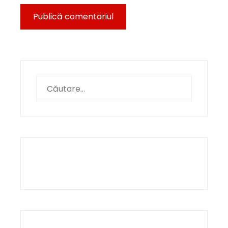
Caută
după: