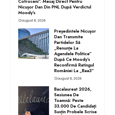
Cotroceni”. Mesaj Direct Pentru
Nicușor Dan Din PNL După Verdictul
Moody’s
august 8, 2026
Președintele Nicușor
Dan Transmite
Partidelor Să
„renunțe La
Agendele Politice”
După Ce Moody’s
Reconfirmă Ratingul
României La „Baa3”
august 8, 2026
Bacalaureat 2026,
Sesiunea De
Toamnă: Peste
33.000 De Candidați
Susțin Probele Scrise