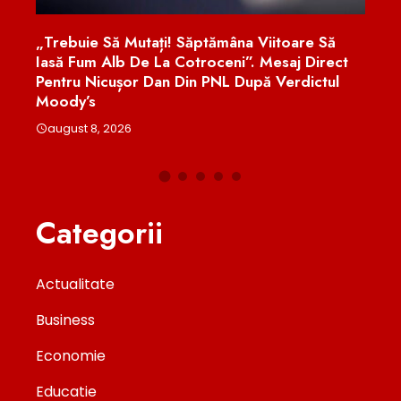
sul
„Trebuie Să Mutați! Săptămâna Viitoare Să
Preș
Iasă Fum Alb De La Cotroceni”. Mesaj Direct
Să „
Pentru Nicușor Dan Din PNL După Verdictul
Mood
Moody’s
„Ba
august 8, 2026
aug
Categorii
Actualitate
Business
Economie
Educatie