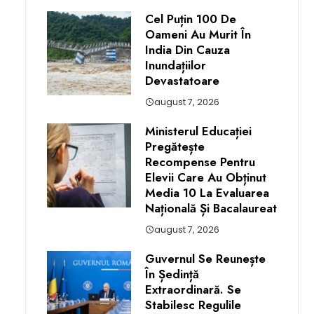
Cel Puțin 100 De
Oameni Au Murit În
India Din Cauza
Inundațiilor
Devastatoare
august 7, 2026
Ministerul Educației
Pregătește
Recompense Pentru
Elevii Care Au Obținut
Media 10 La Evaluarea
Națională Și Bacalaureat
august 7, 2026
Guvernul Se Reunește
În Ședință
Extraordinară. Se
Stabilesc Regulile