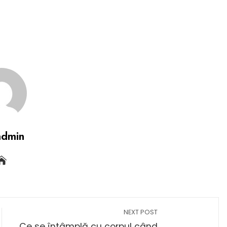
admin
NEXT POST
Ce se întâmplă cu corpul când