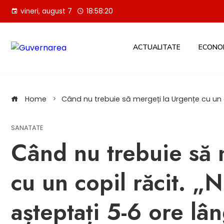
Skip
vineri, august 7
18:58:21
to
content
ACTUALITATE
ECONO
Home
Când nu trebuie să mergeți la Urgențe cu un c
SANATATE
Când nu trebuie să 
cu un copil răcit. „
așteptați 5-6 ore lân