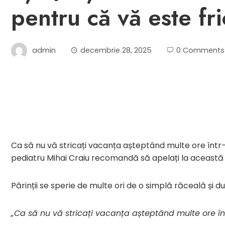
pentru că vă este fr
admin
decembrie 28, 2025
0 Comments
Ca să nu vă stricați vacanța așteptând multe ore într-o
pediatru Mihai Craiu recomandă să apelați la această 
Părinții se sperie de multe ori de o simplă răceală și d
„Ca să nu vă stricați vacanța așteptând multe ore în