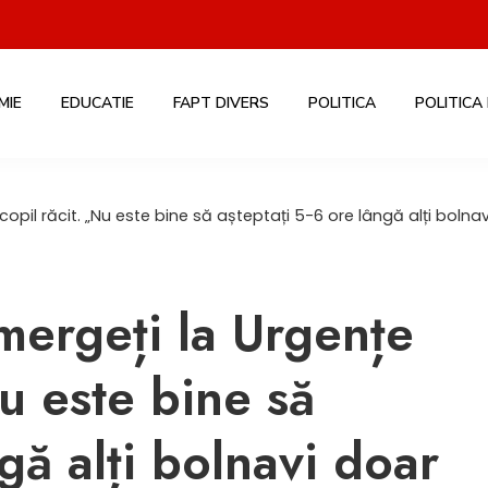
MIE
EDUCATIE
FAPT DIVERS
POLITICA
POLITICA
opil răcit. „Nu este bine să așteptați 5-6 ore lângă alți bolnav
mergeți la Urgențe
Nu este bine să
gă alți bolnavi doar