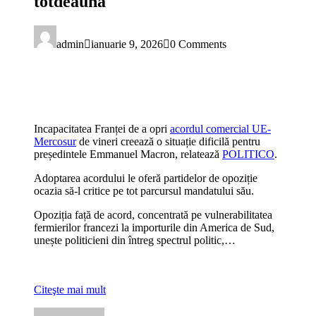
totdeauna
admin
ianuarie 9, 2026
0 Comments
Incapacitatea Franței de a opri
acordul comercial UE-
Mercosur
de vineri creează o situație dificilă pentru
președintele Emmanuel Macron, relatează
POLITICO
.
Adoptarea acordului le oferă partidelor de opoziție
ocazia să-l critice pe tot parcursul mandatului său.
Opoziția față de acord, concentrată pe vulnerabilitatea
fermierilor francezi la importurile din America de Sud,
unește politicieni din întreg spectrul politic,…
Citeşte mai mult