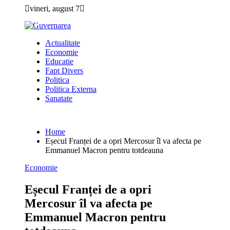
Skip
vineri, august 7
to
content
Actualitate
Economie
Educatie
Fapt Divers
Politica
Politica Externa
Sanatate
Home
Eșecul Franței de a opri Mercosur îl va afecta pe
Emmanuel Macron pentru totdeauna
Economie
Eșecul Franței de a opri
Mercosur îl va afecta pe
Emmanuel Macron pentru