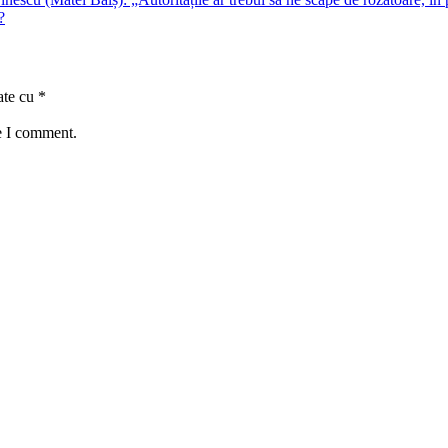
?
ate cu
*
e I comment.