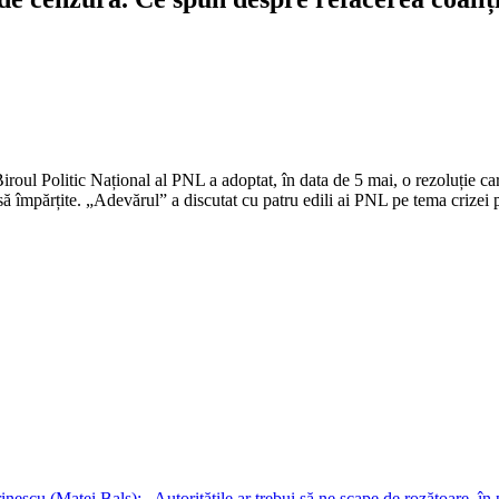
oul Politic Național al PNL a adoptat, în data de 5 mai, o rezoluție c
să împărțite. „Adevărul” a discutat cu patru edili ai PNL pe tema crizei p
escu (Matei Balș): „Autoritățile ar trebui să ne scape de rozătoare, în