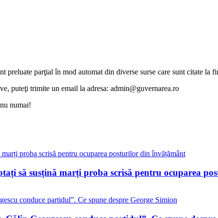
unt preluate parţial în mod automat din diverse surse care sunt citate la fin
otive, puteţi trimite un email la adresa: admin@guvernarea.ro
i nu numai!
eptați să susțină marți proba scrisă pentru ocuparea po