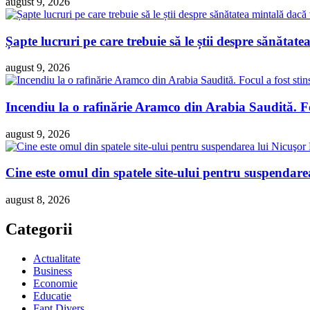
august 9, 2026
Șapte lucruri pe care trebuie să le știi despre sănătatea
august 9, 2026
Incendiu la o rafinărie Aramco din Arabia Saudită. Foc
august 9, 2026
Cine este omul din spatele site-ului pentru suspendare
august 8, 2026
Categorii
Actualitate
Business
Economie
Educatie
Fapt Divers