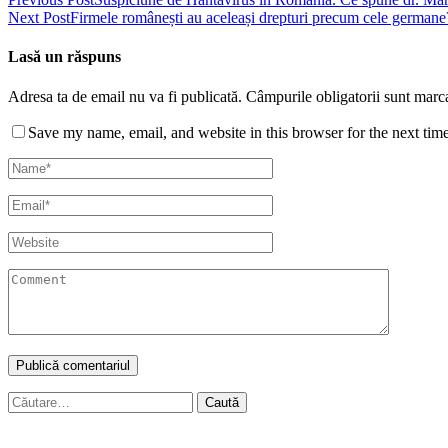
Next Post
Firmele românești au aceleași drepturi precum cele germane
Lasă un răspuns
Adresa ta de email nu va fi publicată.
Câmpurile obligatorii sunt marc
Save my name, email, and website in this browser for the next tim
Caută
după: