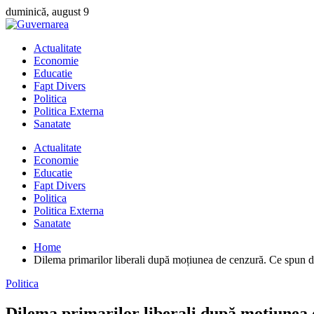
Skip
duminică, august 9
to
content
Actualitate
Economie
Educatie
Fapt Divers
Politica
Politica Externa
Sanatate
Actualitate
Economie
Educatie
Fapt Divers
Politica
Politica Externa
Sanatate
Home
Dilema primarilor liberali după moțiunea de cenzură. Ce spun d
Politica
Dilema primarilor liberali după moțiunea 