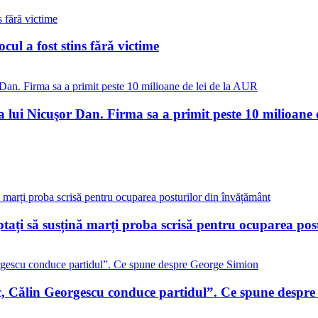
ul a fost stins fără victime
a lui Nicuşor Dan. Firma sa a primit peste 10 milioane 
eptați să susțină marți proba scrisă pentru ocuparea po
c, Călin Georgescu conduce partidul”. Ce spune despr