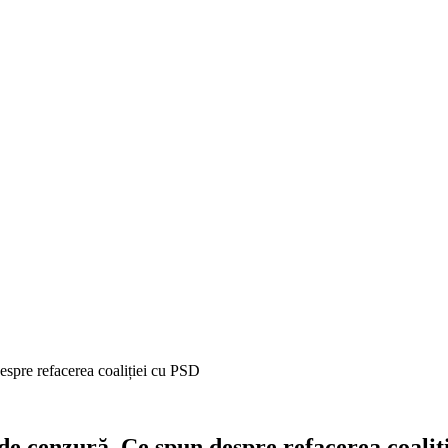
espre refacerea coaliției cu PSD
de cenzură. Ce spun despre refacerea coaliț