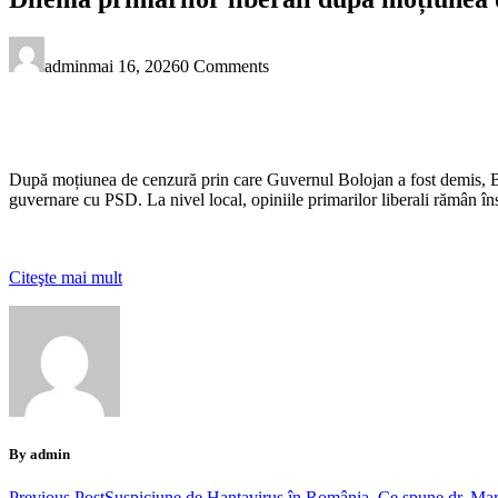
admin
mai 16, 2026
0 Comments
După moțiunea de cenzură prin care Guvernul Bolojan a fost demis, Bir
guvernare cu PSD. La nivel local, opiniile primarilor liberali rămân în
Citeşte mai mult
By admin
Previous Post
Suspiciune de Hantavirus în România. Ce spune dr. Marin