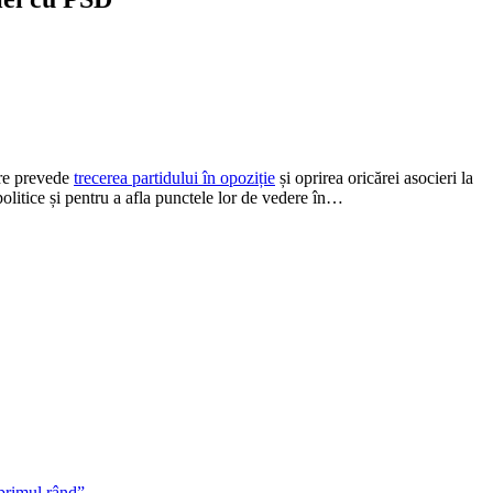
are prevede
trecerea partidului în opoziție
și oprirea oricărei asocieri la
olitice și pentru a afla punctele lor de vedere în…
 primul rând”