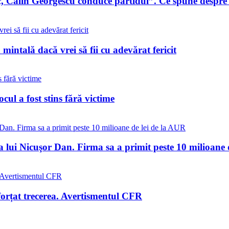
c, Călin Georgescu conduce partidul”. Ce spune despr
 mintală dacă vrei să fii cu adevărat fericit
ul a fost stins fără victime
a lui Nicuşor Dan. Firma sa a primit peste 10 milioane 
 forțat trecerea. Avertismentul CFR