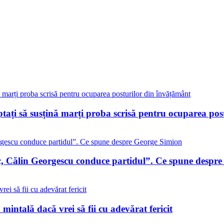
eptați să susțină marți proba scrisă pentru ocuparea po
c, Călin Georgescu conduce partidul”. Ce spune despr
 mintală dacă vrei să fii cu adevărat fericit