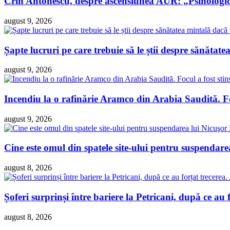
Crin Antonescu, despre ascensiunea AUR: „Psihologi
august 9, 2026
Șapte lucruri pe care trebuie să le știi despre sănătatea
august 9, 2026
Incendiu la o rafinărie Aramco din Arabia Saudită. Foc
august 9, 2026
Cine este omul din spatele site-ului pentru suspendare
august 8, 2026
Șoferi surprinși între bariere la Petricani, după ce au
august 8, 2026