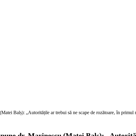
tei Balș): „Autoritățile ar trebui să ne scape de rozătoare, în primul 
une dr. Marinescu (Matei Balș): „Autorități