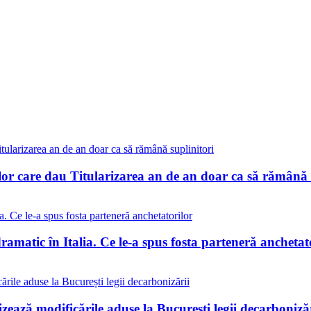
lor care dau Titularizarea an de an doar ca să rămână 
matic în Italia. Ce le-a spus fosta parteneră anchetat
ează modificările aduse la București legii decarbonizăr