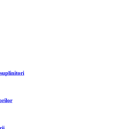
suplinitori
orilor
ii