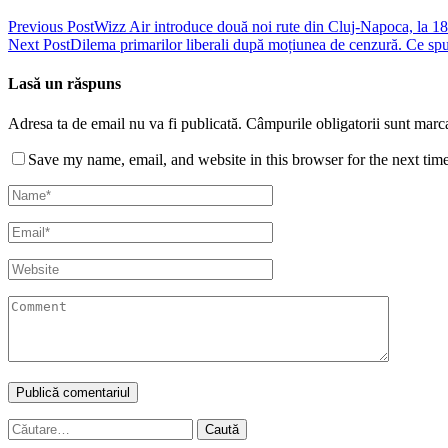
Previous Post
Wizz Air introduce două noi rute din Cluj-Napoca, la 18
Next Post
Dilema primarilor liberali după moțiunea de cenzură. Ce spu
Lasă un răspuns
Adresa ta de email nu va fi publicată.
Câmpurile obligatorii sunt marc
Save my name, email, and website in this browser for the next tim
Caută
după: