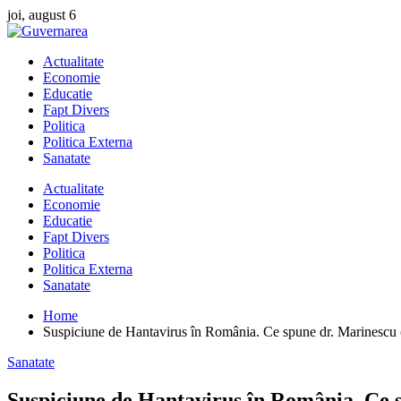
Skip
joi, august 6
to
content
Actualitate
Economie
Educatie
Fapt Divers
Politica
Politica Externa
Sanatate
Actualitate
Economie
Educatie
Fapt Divers
Politica
Politica Externa
Sanatate
Home
Suspiciune de Hantavirus în România. Ce spune dr. Marinescu (Ma
Sanatate
Suspiciune de Hantavirus în România. Ce sp