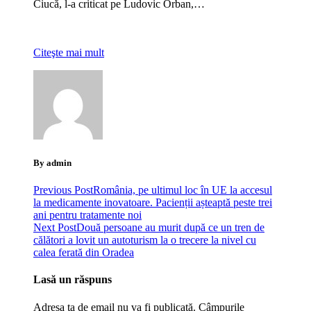
Ciucă, l-a criticat pe Ludovic Orban,…
Citeşte mai mult
By admin
Previous Post
România, pe ultimul loc în UE la accesul
la medicamente inovatoare. Pacienții așteaptă peste trei
ani pentru tratamente noi
Next Post
Două persoane au murit după ce un tren de
călători a lovit un autoturism la o trecere la nivel cu
calea ferată din Oradea
Lasă un răspuns
Adresa ta de email nu va fi publicată.
Câmpurile