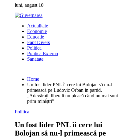
Skip
luni, august 10
to
content
Actualitate
Economie
Educatie
Fapt Divers
Politica
Politica Externa
Sanatate
Home
Un fost lider PNL îi cere lui Bolojan să nu-l
primească pe Ludovic Orban în partid.
„Adevărații liberali nu pleacă când nu mai sunt
prim-miniștri”
Politica
Un fost lider PNL îi cere lui
Bolojan să nu-l primească pe