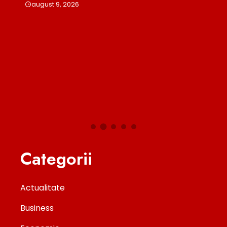
august 9, 2026
Titu
Sunt
Pent
aug
n Și
Categorii
Actualitate
Business