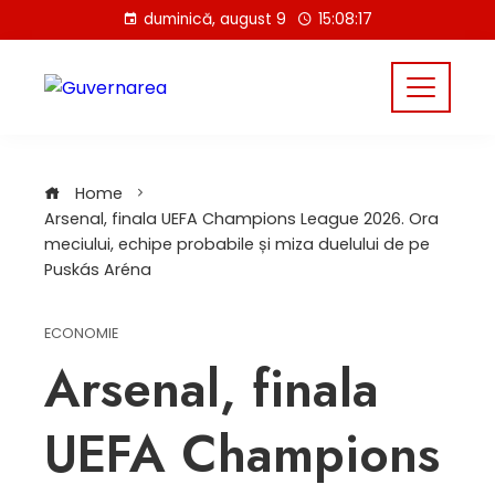
Skip
duminică, august 9
15:08:17
to
content
Home
Arsenal, finala UEFA Champions League 2026. Ora
meciului, echipe probabile și miza duelului de pe
Puskás Aréna
ECONOMIE
Arsenal, finala
UEFA Champions