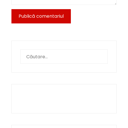
Caută
după: