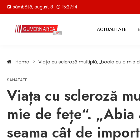
Skip
sâmbătă, august 8
15:27:15
to
content
ACTUALITATE
Home
Viața cu scleroză multiplă, „boala cu o mie
SANATATE
Viața cu scleroză mu
mie de fețe“. „Abia 
seama cât de import