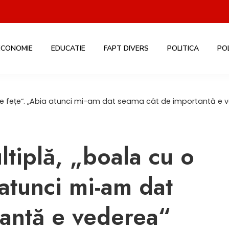
ECONOMIE
EDUCATIE
FAPT DIVERS
POLITICA
PO
 de fețe“. „Abia atunci mi-am dat seama cât de importantă e 
ltiplă, „boala cu o
atunci mi-am dat
antă e vederea“