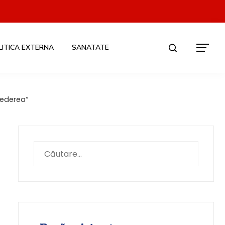
LITICA EXTERNA
SANATATE
vederea“
Caută
după: