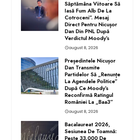
Săptămâna Viitoare Să
Iasă Fum Alb De La
Cotroceni”. Mesaj
Direct Pentru Nicușor
Dan Din PNL După
Verdictul Moody’s
august 8, 2026
Președintele Nicușor
Dan Transmite
Partidelor Să „renunțe
La Agendele Politice”
După Ce Moody’s
Reconfirmă Ratingul
României La „Baa3”
august 8, 2026
Bacalaureat 2026,
Sesiunea De Toamnă:
Peste 33.000 De