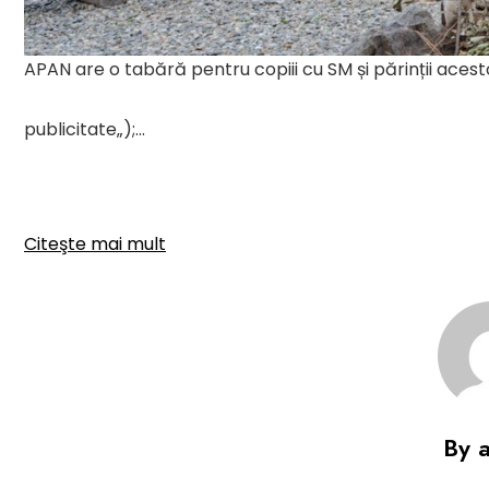
APAN are o tabără pentru copiii cu SM și părinții ace
publicitate
„);…
Citeşte mai mult
By 