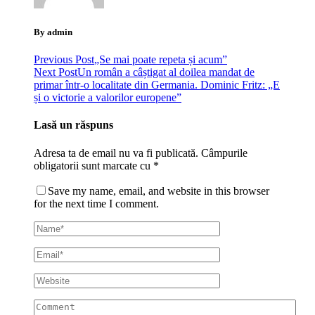
By admin
Previous Post
„Se mai poate repeta și acum”
Next Post
Un român a câștigat al doilea mandat de
primar într-o localitate din Germania. Dominic Fritz: „E
și o victorie a valorilor europene”
Lasă un răspuns
Adresa ta de email nu va fi publicată.
Câmpurile
obligatorii sunt marcate cu
*
Save my name, email, and website in this browser
for the next time I comment.