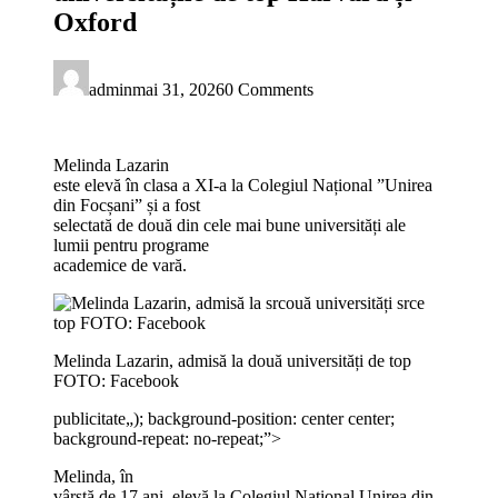
Oxford
admin
mai 31, 2026
0 Comments
Melinda Lazarin
este elevă în clasa a XI-a la Colegiul Național ”Unirea
din Focșani” și a fost
selectată de două din cele mai bune universități ale
lumii pentru programe
academice de vară.
Melinda Lazarin, admisă la două universități de top
FOTO: Facebook
publicitate
„); background-position: center center;
background-repeat: no-repeat;”>
Melinda, în
vârstă de 17 ani, elevă la Colegiul Național Unirea din