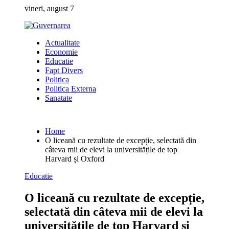
Skip
vineri, august 7
to
content
Actualitate
Economie
Educatie
Fapt Divers
Politica
Politica Externa
Sanatate
Home
O liceană cu rezultate de excepție, selectată din
câteva mii de elevi la universitățile de top
Harvard și Oxford
Educatie
O liceană cu rezultate de excepție,
selectată din câteva mii de elevi la
universitățile de top Harvard și