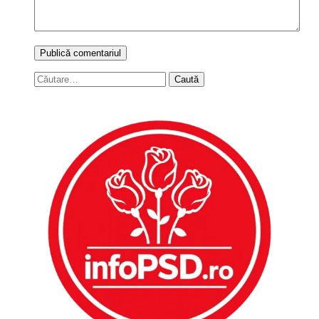
Caută
după: